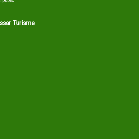
i públic
assar Turisme