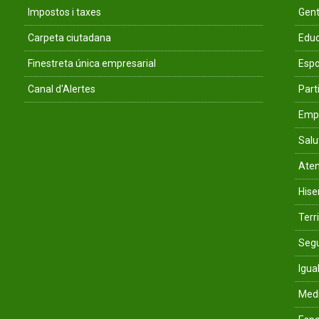
Impostos i taxes
Gent
Carpeta ciutadana
Educ
Finestreta única empresarial
Espo
Canal d'Alertes
Parti
Empr
Salu
Aten
His
Terri
Segu
Igua
Med