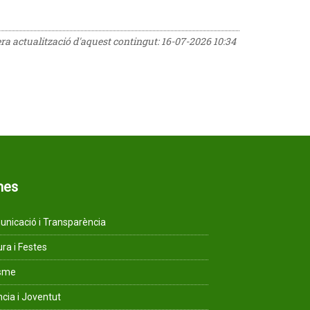
era actualització d'aquest contingut:
16-07-2026 10:34
mes
nicació i Transparència
ura i Festes
isme
ncia i Joventut