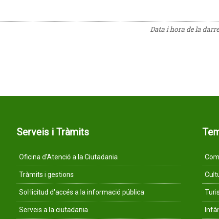
Data i hora de la darr
Serveis i Tràmits
Te
Oficina d'Atenció a la Ciutadania
Comu
Tràmits i gestions
Cult
Sol·licitud d'accés a la informació pública
Tur
Serveis a la ciutadania
Infà