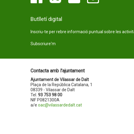
Butlletí digital
Inscriu-te per rebre informació puntual sobre les activi
Subscriure'm
Contacta amb l'ajuntament
Ajuntament de Vilassar de Dalt
Plaça de la República Catalana, 1
08339 - Vilassar de Dalt
Tel.
93 753 98 00
NIF P0821300A
a/e
oac@vilassardedalt.cat