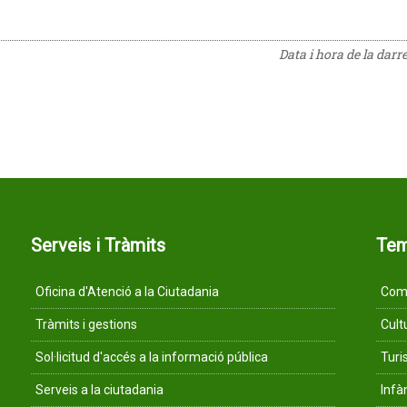
Data i hora de la darr
Serveis i Tràmits
Te
Oficina d'Atenció a la Ciutadania
Comu
Tràmits i gestions
Cult
Sol·licitud d'accés a la informació pública
Tur
Serveis a la ciutadania
Infà