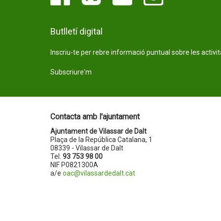
Butlletí digital
Inscriu-te per rebre informació puntual sobre les activi
Subscriure'm
Contacta amb l'ajuntament
Ajuntament de Vilassar de Dalt
Plaça de la República Catalana, 1
08339 - Vilassar de Dalt
Tel.
93 753 98 00
NIF P0821300A
a/e
oac@vilassardedalt.cat