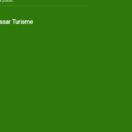
i públic
assar Turisme