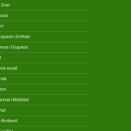
 Gran
ació
rt
cipació i Entitats
esa i Ocupació
t
ció social
enda
tori
retat i Mobilitat
ltat
i Ambient