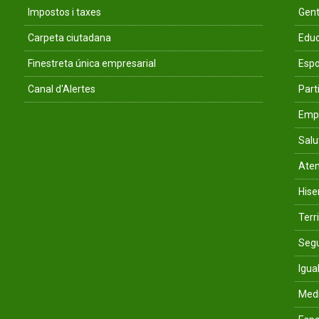
Impostos i taxes
Gent
Carpeta ciutadana
Educ
Finestreta única empresarial
Espo
Canal d'Alertes
Parti
Empr
Salu
Aten
His
Terri
Segu
Igua
Med