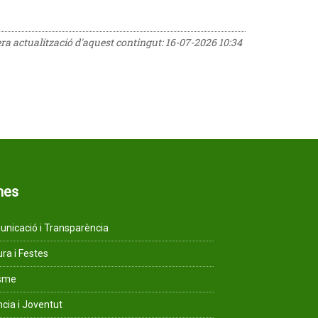
era actualització d'aquest contingut:
16-07-2026 10:34
mes
nicació i Transparència
ura i Festes
isme
ncia i Joventut