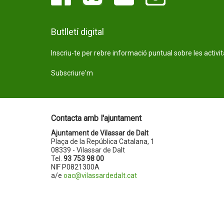
Butlletí digital
Inscriu-te per rebre informació puntual sobre les activi
Subscriure'm
Contacta amb l'ajuntament
Ajuntament de Vilassar de Dalt
Plaça de la República Catalana, 1
08339 - Vilassar de Dalt
Tel.
93 753 98 00
NIF P0821300A
a/e
oac@vilassardedalt.cat