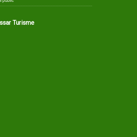
i públic
assar Turisme