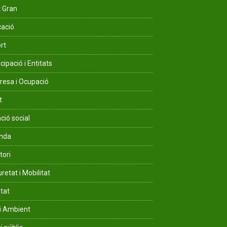
 Gran
ació
rt
cipació i Entitats
esa i Ocupació
t
ció social
enda
tori
retat i Mobilitat
ltat
i Ambient