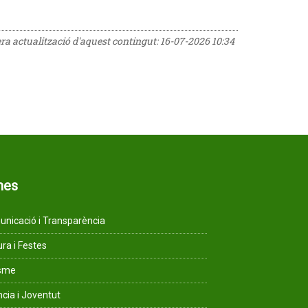
era actualització d'aquest contingut:
16-07-2026 10:34
mes
nicació i Transparència
ura i Festes
isme
ncia i Joventut