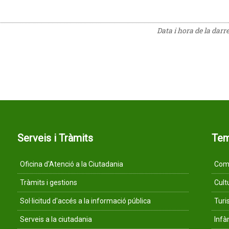
Data i hora de la darr
Serveis i Tràmits
Te
Oficina d'Atenció a la Ciutadania
Comu
Tràmits i gestions
Cult
Sol·licitud d'accés a la informació pública
Tur
Serveis a la ciutadania
Infà