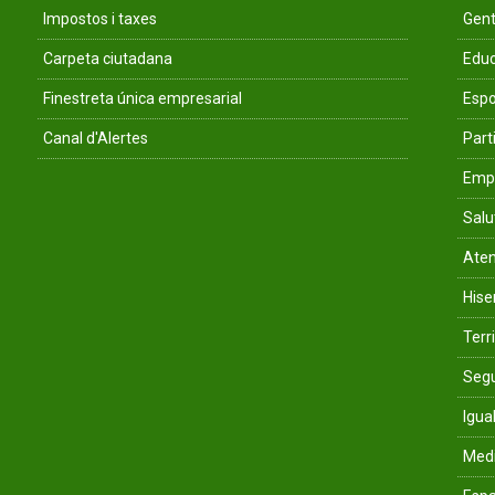
Impostos i taxes
Gent
Carpeta ciutadana
Educ
Finestreta única empresarial
Espo
Canal d'Alertes
Parti
Empr
Salu
Aten
His
Terri
Segu
Igua
Med