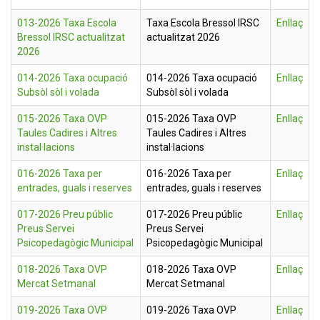
013-2026 Taxa Escola
Taxa Escola Bressol IRSC
Enllaç
Bressol IRSC actualitzat
actualitzat 2026
2026
014-2026 Taxa ocupació
014-2026 Taxa ocupació
Enllaç
Subsòl sòl i volada
Subsòl sòl i volada
015-2026 Taxa OVP
015-2026 Taxa OVP
Enllaç
Taules Cadires i Altres
Taules Cadires i Altres
instal·lacions
instal·lacions
016-2026 Taxa per
016-2026 Taxa per
Enllaç
entrades, guals i reserves
entrades, guals i reserves
017-2026 Preu públic
017-2026 Preu públic
Enllaç
Preus Servei
Preus Servei
Psicopedagògic Municipal
Psicopedagògic Municipal
018-2026 Taxa OVP
018-2026 Taxa OVP
Enllaç
Mercat Setmanal
Mercat Setmanal
019-2026 Taxa OVP
019-2026 Taxa OVP
Enllaç