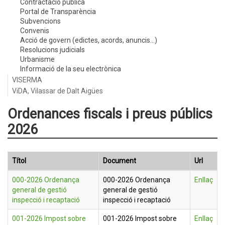
Contractació pública
Portal de Transparència
Subvencions
Convenis
Acció de govern (edictes, acords, anuncis...)
Resolucions judicials
Urbanisme
Informació de la seu electrònica
VISERMA
ViDA, Vilassar de Dalt Aigües
Ordenances fiscals i preus públics
2026
Títol
Document
Url
000-2026 Ordenança
000-2026 Ordenança
Enllaç
general de gestió
general de gestió
inspecció i recaptació
inspecció i recaptació
001-2026 Impost sobre
001-2026 Impost sobre
Enllaç