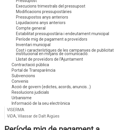
Pressupost
Execucions trimestrals del pressupost
Modificacions pressupostàries
Pressupostos anys anteriors
Liquidacions anys anteriors
Compte general
Estabilitat pressupostària i endeutament municipal
Període mig de pagament a proveïdors
Inventari municipal
Cost i característiques de les campanyes de publicitat
institucional en mitjans de comunicació.
Llistat de proveïdors de l'Ajuntament
Contractació pública
Portal de Transparència
Subvencions
Convenis
Acció de govern (edictes, acords, anuncis...)
Resolucions judicials
Urbanisme
Informació de la seu electrònica
VISERMA
ViDA, Vilassar de Dalt Aigües
Període mig de pagament a