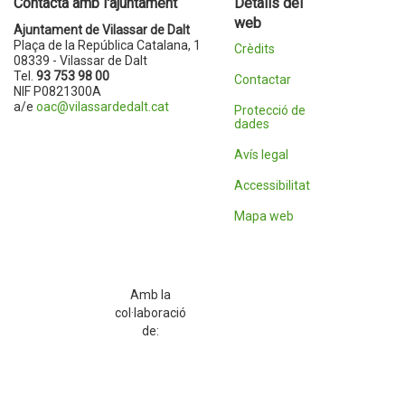
Contacta amb l'ajuntament
Detalls del
web
Ajuntament de Vilassar de Dalt
Plaça de la República Catalana, 1
Crèdits
08339 - Vilassar de Dalt
Tel.
93 753 98 00
Contactar
NIF P0821300A
a/e
oac@vilassardedalt.cat
Protecció de
dades
Avís legal
Accessibilitat
Mapa web
Amb la
col·laboració
de: