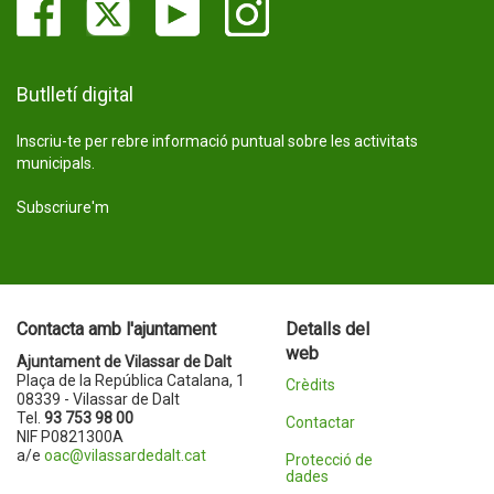
Butlletí digital
Inscriu-te per rebre informació puntual sobre les activitats
municipals.
Subscriure'm
Contacta amb l'ajuntament
Detalls del
web
Ajuntament de Vilassar de Dalt
Plaça de la República Catalana, 1
Crèdits
08339 - Vilassar de Dalt
Tel.
93 753 98 00
Contactar
NIF P0821300A
a/e
oac@vilassardedalt.cat
Protecció de
dades