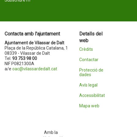
Subscriure'm
Contacta amb l'ajuntament
Detalls del
web
Ajuntament de Vilassar de Dalt
Plaça de la República Catalana, 1
Crèdits
08339 - Vilassar de Dalt
Tel.
93 753 98 00
Contactar
NIF P0821300A
a/e
oac@vilassardedalt.cat
Protecció de
dades
Avís legal
Accessibilitat
Mapa web
Amb la