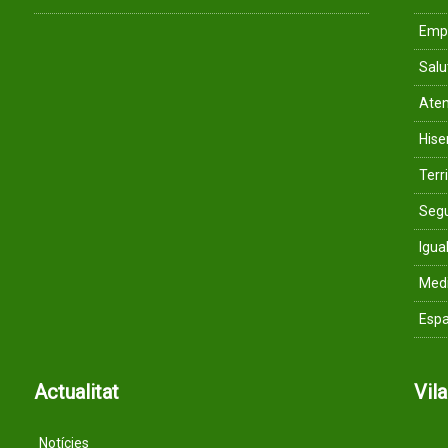
Empr
Salu
Aten
His
Terri
Segu
Igua
Med
Espa
Actualitat
Vil
Notícies