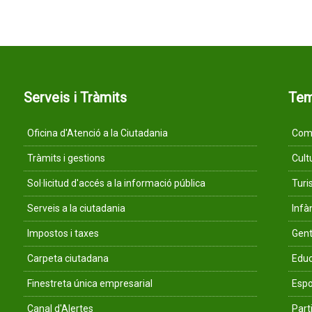
Serveis i Tràmits
Te
Oficina d'Atenció a la Ciutadania
Comu
Tràmits i gestions
Cult
Sol·licitud d'accés a la informació pública
Tur
Serveis a la ciutadania
Infà
Impostos i taxes
Gent
Carpeta ciutadana
Educ
Finestreta única empresarial
Espo
Canal d'Alertes
Parti