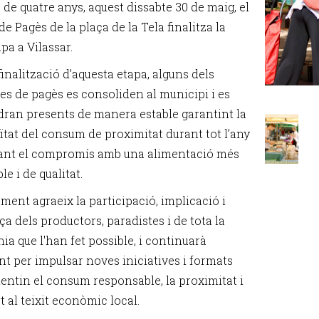
de quatre anys, aquest dissabte 30 de maig, el
e Pagès de la plaça de la Tela finalitza la
pa a Vilassar.
 finalització d’aquesta etapa, alguns dels
es de pagès es consoliden al municipi i es
ran presents de manera estable garantint la
ïtat del consum de proximitat durant tot l’any
çant el compromís amb una alimentació més
le i de qualitat.
ment agraeix la participació, implicació i
a dels productors, paradistes i de tota la
ia que l'han fet possible, i continuarà
nt per impulsar noves iniciatives i formats
entin el consum responsable, la proximitat i
t al teixit econòmic local.