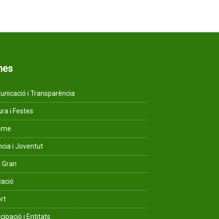
mes
nicació i Transparència
ura i Festes
isme
ncia i Joventut
 Gran
ació
rt
cipació i Entitats