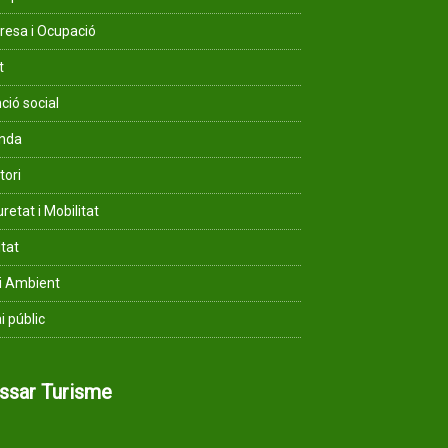
esa i Ocupació
t
ció social
enda
tori
retat i Mobilitat
ltat
i Ambient
i públic
assar Turisme