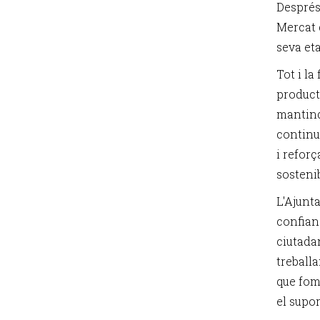
Després 
Mercat d
seva eta
Tot i la
product
mantind
continu
i refor
sostenib
L'Ajunta
confianç
ciutadan
treballa
que fom
el supor