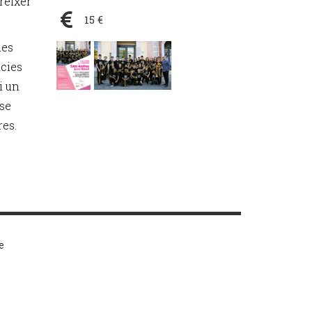
réixer
15 €
ies
ncies
i un
sse
res.
e