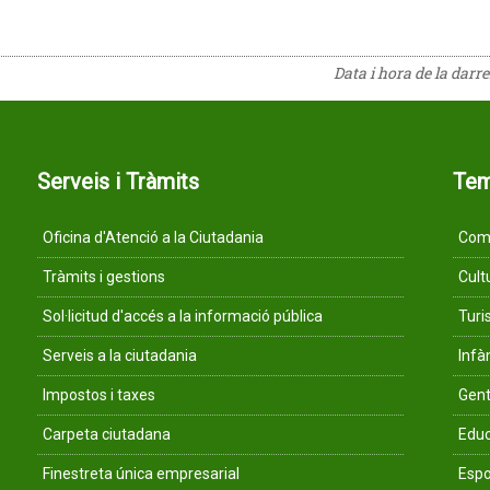
Data i hora de la darr
Serveis i Tràmits
Te
Oficina d'Atenció a la Ciutadania
Comu
Tràmits i gestions
Cult
Sol·licitud d'accés a la informació pública
Tur
Serveis a la ciutadania
Infà
Impostos i taxes
Gent
Carpeta ciutadana
Educ
Finestreta única empresarial
Espo