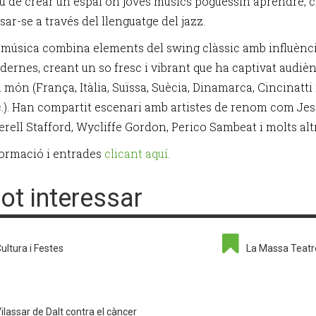
tiu de crear un espai on joves músics poguessin aprendre, c
sar-se a través del llenguatge del jazz.
 música combina elements del swing clàssic amb influènc
ernes, creant un so fresc i vibrant que ha captivat audiè
l món (França, Itàlia, Suïssa, Suècia, Dinamarca, Cincinatti 
tc.). Han compartit escenari amb artistes de renom com Je
erell Stafford, Wycliffe Gordon, Perico Sambeat i molts alt
ormació i entrades
clicant aquí.
pot interessar
ultura i Festes
La Massa Teatr
ilassar de Dalt contra el càncer