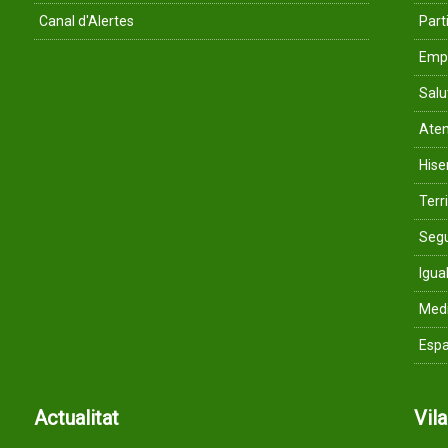
Canal d'Alertes
Parti
Empr
Salu
Aten
His
Terri
Segu
Igua
Med
Espa
Actualitat
Vil