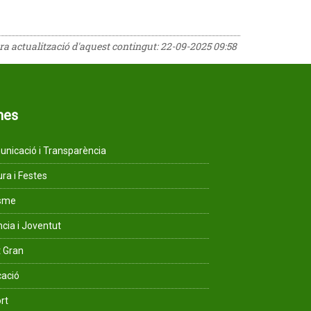
era actualització d'aquest contingut:
22-09-2025 09:58
mes
nicació i Transparència
ura i Festes
isme
ncia i Joventut
 Gran
ació
rt