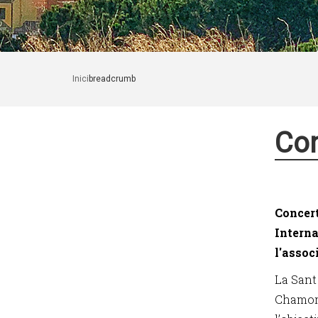
Inici
breadcrumb
Con
Concert
Interna
l'assoc
La Sant
Chamorr