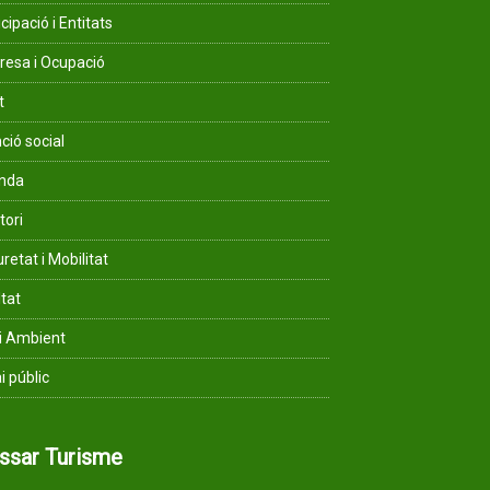
cipació i Entitats
esa i Ocupació
t
ció social
enda
tori
retat i Mobilitat
ltat
i Ambient
i públic
assar Turisme