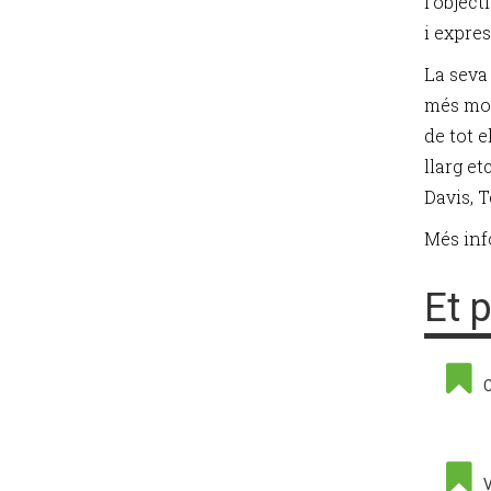
l’objec
i expres
La seva
més mod
de tot e
llarg e
Davis, T
Més inf
Et 
C
V