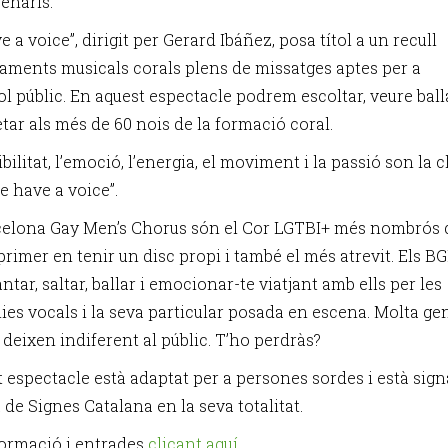
enaris.
 a voice”, dirigit per Gerard Ibáñez, posa títol a un recull
jaments musicals corals plens de missatges aptes per a
l públic. En aquest espectacle podrem escoltar, veure balla
tar als més de 60 nois de la formació coral.
bilitat, l’emoció, l’energia, el moviment i la passió son la c
e have a voice”.
celona Gay Men’s Chorus són el Cor LGTBI+ més nombrós 
 primer en tenir un disc propi i també el més atrevit. Els B
ntar, saltar, ballar i emocionar-te viatjant amb ells per les
es vocals i la seva particular posada en escena. Molta gen
 deixen indiferent al públic. T’ho perdràs?
t espectacle està adaptat per a persones sordes i està sign
de Signes Catalana en la seva totalitat.
ormació i entrades
clicant aquí.