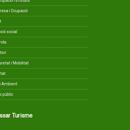
cipació i Entitats
esa i Ocupació
t
ció social
enda
tori
retat i Mobilitat
ltat
i Ambient
i públic
assar Turisme