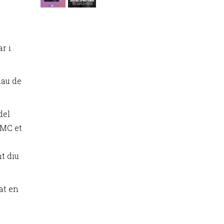
r i
lau de
del
GMC et
t diu
at en