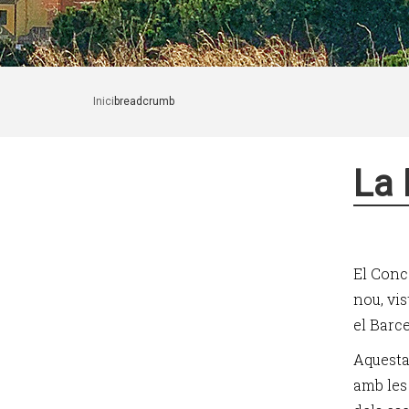
Inici
breadcrumb
La 
El Conc
nou, vis
el Barc
Aquesta
amb les