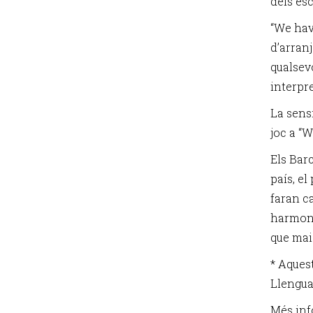
dels esc
“We have
d’arran
qualsevo
interpre
La sensi
joc a “W
Els Bar
país, el
faran ca
harmoni
que mai
* Aques
Llengua 
Més inf