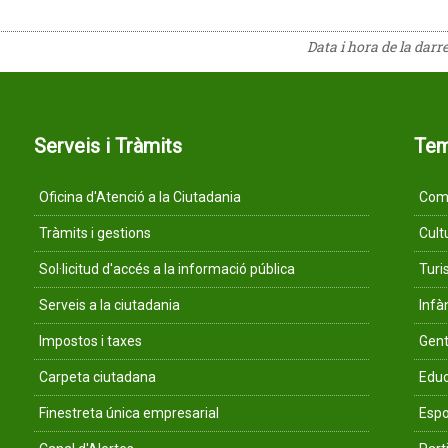
Data i hora de la darr
Serveis i Tràmits
Te
Oficina d'Atenció a la Ciutadania
Comu
Tràmits i gestions
Cult
Sol·licitud d'accés a la informació pública
Tur
Serveis a la ciutadania
Infà
Impostos i taxes
Gent
Carpeta ciutadana
Educ
Finestreta única empresarial
Espo