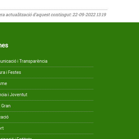
era actualització d'aquest contingut:
22-09-2022 13:19
mes
nicació i Transparència
ura i Festes
isme
ncia i Joventut
 Gran
ació
rt