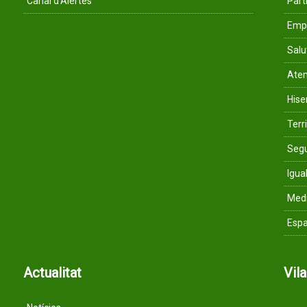
Canal d'Alertes
Parti
Empr
Salu
Aten
His
Terri
Segu
Igua
Med
Espa
Actualitat
Vil