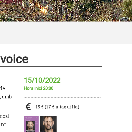
 voice
15/10/2022
 de
Hora inici 20:00
t, amb
15 € (17 € a taquilla)
ical
unt