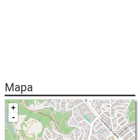
Mapa
+
-