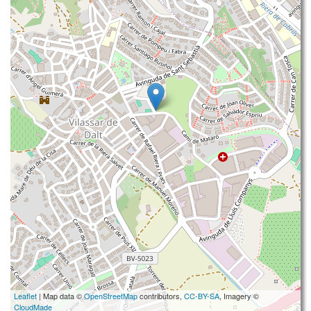
Leaflet
| Map data ©
OpenStreetMap
contributors,
CC-BY-SA
, Imagery ©
CloudMade