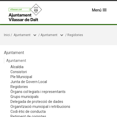
Menú
Inici
/
Ajuntament
/
Ajuntament
/
Regidories
Ajuntament
Ajuntament
Alcaldia
Consistori
Ple Municipal
Junta de Govern Local
Regidories
Òrgans col·legiats i representants
Grups municipals
Delegada de protecció de dades
Organització municipal i retribucions
Codi ètic de conducta
Retiment de comptes