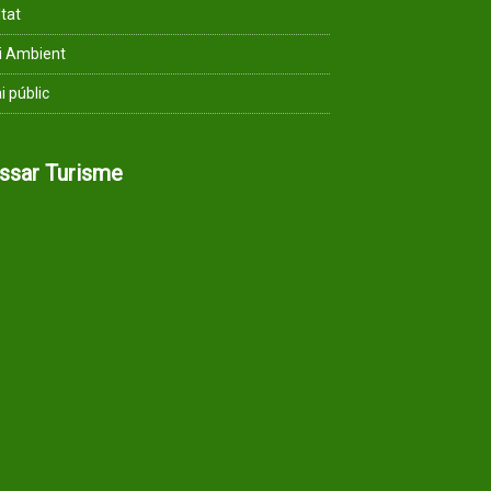
ltat
i Ambient
i públic
assar Turisme