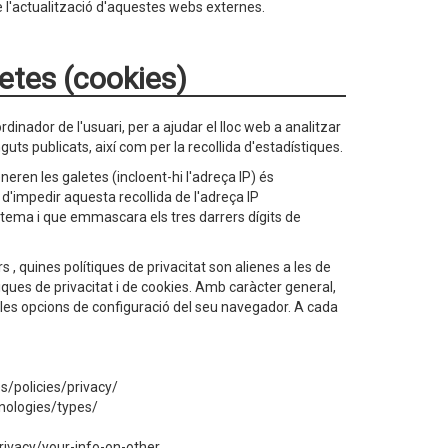
de l'actualització d'aquestes webs externes.
letes (cookies)
rdinador de l'usuari, per a ajudar el lloc web a analitzar
guts publicats, així com per la recollida d'estadístiques.
neren les galetes (incloent-hi l'adreça IP) és
 d'impedir aquesta recollida de l'adreça IP
stema i que emmascara els tres darrers dígits de
s , quines polítiques de privacitat son alienes a les de
ítiques de privacitat i de cookies. Amb caràcter general,
e les opcions de configuració del seu navegador. A cada
s/policies/privacy/
hnologies/types/
rivacy/your-info-on-other