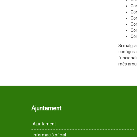
Con
Con
Con
Con
Con
Con
Si malgrat
configura
funcionali
més amun
Ajuntament
Ajuntament
Informació oficial