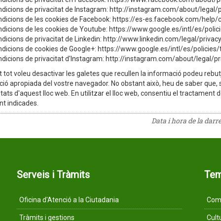
dicions de privacitat de Instagram: http://instagram.com/about/legal/
dicions de les cookies de Facebook: https://es-es.facebook.com/help/
dicions de les cookies de Youtube: https://www.google.es/intl/es/poli
dicions de privacitat de Linkedin: http://www.linkedin.com/legal/privacy
dicions de cookies de Google+: https://www.google.es/intl/es/policies
dicions de privacitat d'Instagram: http://instagram.com/about/legal/p
 tot voleu desactivar les galetes que recullen la informació podeu rebutj
ció apropiada del vostre navegador. No obstant això, heu de saber que, s
tats d'aquest lloc web. En utilitzar el lloc web, consentiu el tractament d
t indicades.
Data i hora de la darr
Serveis i Tràmits
Te
Oficina d'Atenció a la Ciutadania
Comu
Tràmits i gestions
Cult