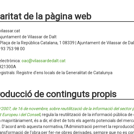
laritat de la pàgina web
vilassar.cat
 Ajuntament de Vilassar de Dalt
 Plaça de la República Catalana, 1 08339 | Ajuntament de Vilassar de Dal
: 93 753 98 00
electrònica:
oac@vilassardedalt.cat
P0821300A
gistrals: Registre d’ens locals de la Generalitat de Catalunya
oducció de continguts propis
/2007, de 16 de novembre, sobre reutilització de la informació del sector 
 Europeu i del Consell
, regula la reutilització de la informació pública 
 majoritàriament, és a dir, el dret de tots els agents potencials del merca
. D'acord amb aquesta normativa, l'Administració permet la reproducció, la
ransformació de l'obra per fer-ne obres derivades, sempre que no es cont