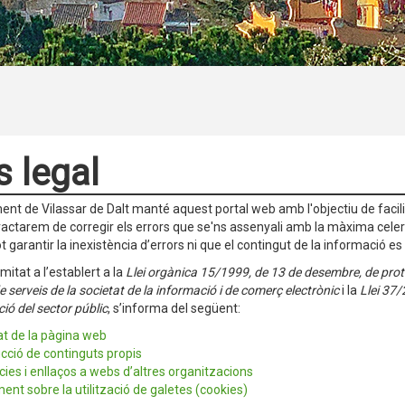
s legal
ent de Vilassar de Dalt manté aquest portal web amb l'objectiu de facilit
ractarem de corregir els errors que se'ns assenyali amb la màxima celeri
ot garantir la inexistència d’errors ni que el contingut de la informació 
itat a l’establert a la
Llei orgànica 15/1999, de 13 de desembre, de pro
 de serveis de la societat de la informació i de comerç electrònic
i la
Llei 37/
ció del sector públic
, s’informa del següent:
tat de la pàgina web
ció de continguts propis
ies i enllaços a webs d’altres organitzacions
ent sobre la utilització de galetes (cookies)