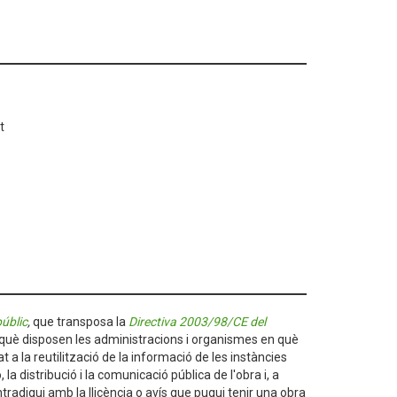
t
públic
,
que transposa la
Directiva 2003/98/CE del
de què disposen les administracions i organismes en què
t a la reutilització de la informació de les instàncies
 distribució i la comunicació pública de l'obra i, a
radigui amb la llicència o avís que pugui tenir una obra