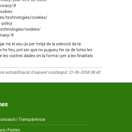
privacy/#
cookies
cies/technologies/cookies/
-policy
/technologies/cookies/
rivacy/#
ar-ne el seu ús per mitjà de la selecció de la
i ho feu, pot ser que no pugueu fer ús de totes les
e les vostres dades en la forma i per a les finalitats
era actualització d'aquest contingut:
21-06-2018 08:42
mes
nicació i Transparència
ura i Festes