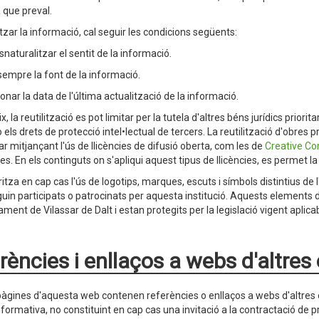
a que preval.
itzar la informació, cal seguir les condicions següents:
snaturalitzar el sentit de la informació.
 sempre la font de la informació.
onar la data de l'última actualització de la informació.
x, la reutilització es pot limitar per la tutela d'altres béns jurídics priori
o els drets de protecció intel•lectual de tercers. La reutilització d'obres p
r mitjançant l'ús de llicències de difusió oberta, com les de
Creative 
es. En els continguts on s'apliqui aquest tipus de llicències, es permet la 
ritza en cap cas l'ús de logotips, marques, escuts i símbols distintius de
guin participats o patrocinats per aquesta institució. Aquests elements d
ament de Vilassar de Dalt i estan protegits per la legislació vigent aplica
rències i enllaços a webs d'altres
àgines d'aquesta web contenen referències o enllaços a webs d'altres o
informativa, no constituint en cap cas una invitació a la contractació de