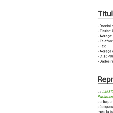
Titu
- Domini: 
- Titular:
- Adreça:
- Telèfon
- Fax:
- Adreça 
- C.I.F.: 
- Dades re
Repr
La
Llei 37
Parlament
participen
públiques
més, la t