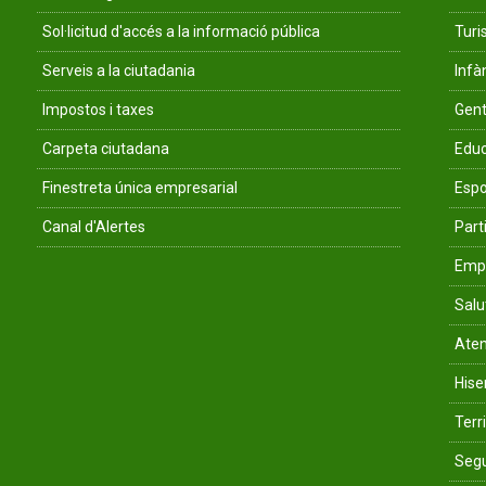
Sol·licitud d'accés a la informació pública
Tur
Serveis a la ciutadania
Infà
Impostos i taxes
Gent
Carpeta ciutadana
Educ
Finestreta única empresarial
Espo
Canal d'Alertes
Parti
Empr
Salu
Aten
His
Terri
Segu