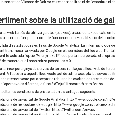
juntament de Vilassar de Dalt no es responsabilitza ni de l'exactitud ni 
rtiment sobre la utilització de ga
tal web fan ús de utilitza galetes (cookies), arxius de text ubicats en l'o
ls usuaris en fan, per el correcte funcionament i visualització dels contin
ollida d'estadístiques es fa ús de Google Analytics. La informació que ge
nt transmesa i arxivada per Google en els servidors del lloc web. Per tal
ent té activada l'opció "Anonymize IP" que porta incorporada el propi si
IP de manera que l'anonimitza posant-los a 0.
tal incorpora ginys de serveis de tercers i enllaços a llocs web de tercer
nt. A l'accedir a aquells llocs vostè pot decidir si accepta les seves pol
 per Internet vostè pot acceptar o rebutjar les cookies de tercers des d
l'operativa es diferent, la funció d'"Ajut" li mostrarà com fer-ho.
sultar les condicions de privacitat en els enllaços següents:
dicions de privacitat de Google Analytics: http://www.google.com/intl/e
dicions de les cookies de Google: http://www.google.com/policies/tec
dicions de privacitat de Twitter: https://twitter.com/privacy
dicions de privacitat en Facebook: https://www.facebook.com/about/p