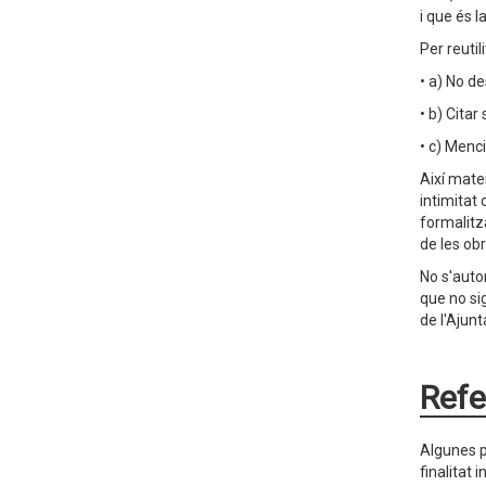
i que és l
Per reutil
• a) No de
• b) Citar
• c) Menci
Així matei
intimitat 
formalitza
de les obr
No s'auto
que no si
de l'Ajunt
Refe
Algunes p
finalitat 