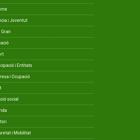
isme
ncia i Joventut
 Gran
ació
rt
cipació i Entitats
esa i Ocupació
t
ció social
enda
tori
retat i Mobilitat