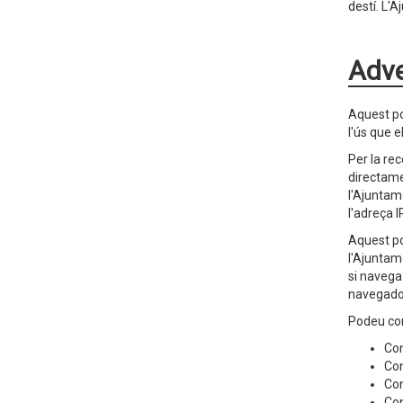
destí. L'A
Adve
Aquest por
l'ús que e
Per la rec
directame
l'Ajuntam
l'adreça 
Aquest por
l'Ajuntame
si navega
navegador 
Podeu con
Con
Con
Con
Con