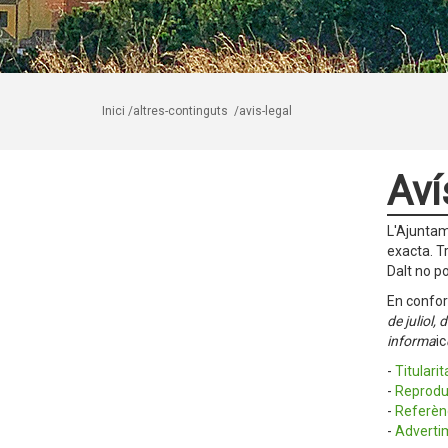
Inici
/altres-continguts
/avis-legal
Aví
L'Ajuntam
exacta. T
Dalt no p
En conform
de juliol,
informa
ic
-
Titulari
-
Reproduc
-
Referènc
-
Advertim