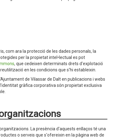
taris, com ara la protecció de les dades personals, la
rotegides per la propietat intel•lectual es pot
Commons
, que cedeixen determinats drets d'explotació
reutilització en les condicions que s'hi estableixin.
 l'Ajuntament de Vilassar de Dalt en publicacions i webs
'identitat gràfica corporativa són propietat exclusiva
ble.
 organitzacions
rganitzacions. La presència d'aquests enllaços té una
 productes o serveis que s'ofereixin en la pàgina web de