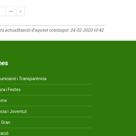
>>
>
era actualització d'aquest contingut:
24-02-2020 10:42
mes
nicació i Transparència
ura i Festes
isme
ncia i Joventut
 Gran
ació