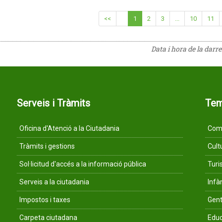
<<
1
2
3
...
10
11
Data i hora de la darr
Serveis i Tràmits
Te
Oficina d'Atenció a la Ciutadania
Comu
Tràmits i gestions
Cult
Sol·licitud d'accés a la informació pública
Tur
Serveis a la ciutadania
Infà
Impostos i taxes
Gent
Carpeta ciutadana
Educ