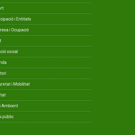
rt
cipació i Entitats
esa i Ocupació
t
ció social
enda
tori
retat i Mobilitat
ltat
i Ambient
i públic