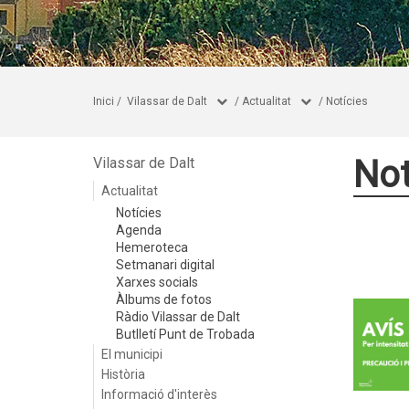
Inici
/
Vilassar de Dalt
/
Actualitat
/
Notícies
Not
Vilassar de Dalt
Actualitat
Notícies
Agenda
Hemeroteca
Setmanari digital
Xarxes socials
Àlbums de fotos
Ràdio Vilassar de Dalt
Butlletí Punt de Trobada
El municipi
Història
Informació d'interès