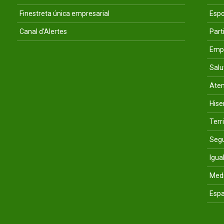
Finestreta única empresarial
Espo
Canal d'Alertes
Parti
Empr
Salu
Aten
His
Terri
Segu
Igua
Med
Espa