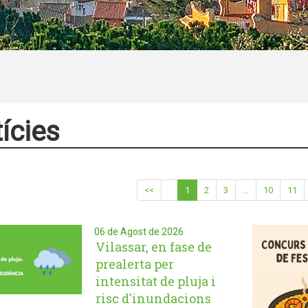
ícies
<<
1
2
3
...
10
11
06 de Agost de 2026
Vilassar, en fase de
prealerta per
intensitat de pluja i
risc d'inundacions