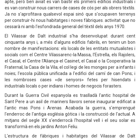
apte, però ben aviat es van bastir els primers edificis industrials i
es van construir nous carrers de cases de cós per als obrers tèxtils.
Ja no s'aprofitava qualsevol espai sinó que s'ocupaven terrenys
per construir-hi nous habitatges i noves fàbriques. activitat que no
cessarà ni amb l'esfondrada general del tèxtil dels anys 1970.
El Vilassar de Dalt industrial s'ha desenvolupat durant cent
cinquanta anys i, a més d'alguns edificis fabrils, en tenim un bon
nombre de manifestacions: els locals de les entitats mutualistes i
socials com el Centre Vilassarenc-la Massa, l'Estrella, els Rajolers,
el Casal, el Centre l'Aliança-el Casinet, el Casal o la Cooperativa la
Fraternal; la Casa de la Vila; el col·legi de les monges per a infants i
noies; l'escola pública unificada a l'edifici del camí de can Pons; i
les nombroses cases «de senyors» fetes per hisendats i
industrials locals o per indians i homes de negocis forasters.
Durant la Guerra Civil espanyola es traslladà l'antic hospital de
Sant Pere a un asil de mariners llavors sense inaugurar edificat a
l'antic mas Pons i Arenas. Acabada la guerra, s'emprengué
l'enderroc de l'antiga església gòtica i la construcció de l'actual. A
mitjans del segle XX s'enderrocà l'hospital vell i el seu solar es
transformà en els jardins Anton Feliu.
L'estructura de fàbriques i habitatges del Vilassar de Dalt