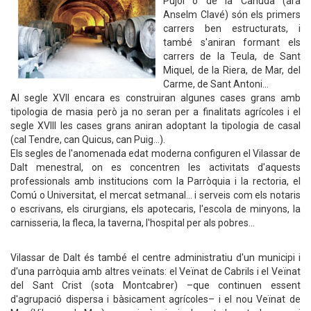
Pujol o de la Canuda (ara
Anselm Clavé) són els primers
carrers ben estructurats, i
també s'aniran formant els
carrers de la Teula, de Sant
Miquel, de la Riera, de Mar, del
Carme, de Sant Antoni…
Al segle XVII encara es construiran algunes cases grans amb
tipologia de masia però ja no seran per a finalitats agrícoles i el
segle XVIII les cases grans aniran adoptant la tipologia de casal
(cal Tendre, can Quicus, can Puig…).
Els segles de l'anomenada edat moderna configuren el Vilassar de
Dalt menestral, on es concentren les activitats d'aquests
professionals amb institucions com la Parròquia i la rectoria, el
Comú o Universitat, el mercat setmanal… i serveis com els notaris
o escrivans, els cirurgians, els apotecaris, l'escola de minyons, la
carnisseria, la fleca, la taverna, l'hospital per als pobres…
Vilassar de Dalt és també el centre administratiu d'un municipi i
d'una parròquia amb altres veïnats: el Veïnat de Cabrils i el Veïnat
del Sant Crist (sota Montcabrer) –que continuen essent
d'agrupació dispersa i bàsicament agrícoles– i el nou Veïnat de