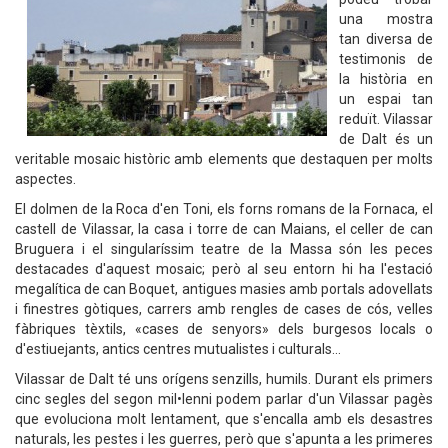
una mostra
tan diversa de
testimonis de
la història en
un espai tan
reduït. Vilassar
de Dalt és un
veritable mosaic històric amb elements que destaquen per molts
aspectes.
El dolmen de la Roca d'en Toni, els forns romans de la Fornaca, el
castell de Vilassar, la casa i torre de can Maians, el celler de can
Bruguera i el singularíssim teatre de la Massa són les peces
destacades d'aquest mosaic; però al seu entorn hi ha l'estació
megalítica de can Boquet, antigues masies amb portals adovellats
i finestres gòtiques, carrers amb rengles de cases de cós, velles
fàbriques tèxtils, «cases de senyors» dels burgesos locals o
d'estiuejants, antics centres mutualistes i culturals…
Vilassar de Dalt té uns orígens senzills, humils. Durant els primers
cinc segles del segon mil•lenni podem parlar d'un Vilassar pagès
que evoluciona molt lentament, que s'encalla amb els desastres
naturals, les pestes i les guerres, però que s'apunta a les primeres