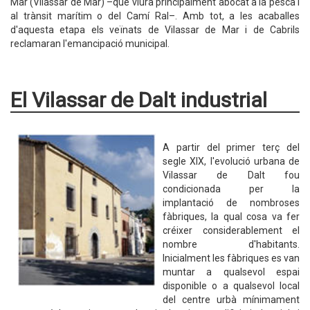
Mar (Vilassar de Mar) –que viurà principalment abocat a la pesca i
al trànsit marítim o del Camí Ral–. Amb tot, a les acaballes
d'aquesta etapa els veïnats de Vilassar de Mar i de Cabrils
reclamaran l'emancipació municipal.
El Vilassar de Dalt industrial
A partir del primer terç del
segle XIX, l'evolució urbana de
Vilassar de Dalt fou
condicionada per la
implantació de nombroses
fàbriques, la qual cosa va fer
créixer considerablement el
nombre d'habitants.
Inicialment les fàbriques es van
muntar a qualsevol espai
disponible o a qualsevol local
del centre urbà mínimament