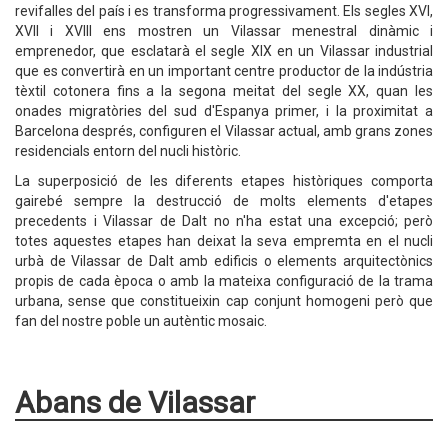
revifalles del país i es transforma progressivament. Els segles XVI,
XVII i XVIII ens mostren un Vilassar menestral dinàmic i
emprenedor, que esclatarà el segle XIX en un Vilassar industrial
que es convertirà en un important centre productor de la indústria
tèxtil cotonera fins a la segona meitat del segle XX, quan les
onades migratòries del sud d'Espanya primer, i la proximitat a
Barcelona després, configuren el Vilassar actual, amb grans zones
residencials entorn del nucli històric.
La superposició de les diferents etapes històriques comporta
gairebé sempre la destrucció de molts elements d'etapes
precedents i Vilassar de Dalt no n'ha estat una excepció; però
totes aquestes etapes han deixat la seva empremta en el nucli
urbà de Vilassar de Dalt amb edificis o elements arquitectònics
propis de cada època o amb la mateixa configuració de la trama
urbana, sense que constitueixin cap conjunt homogeni però que
fan del nostre poble un autèntic mosaic.
Abans de Vilassar