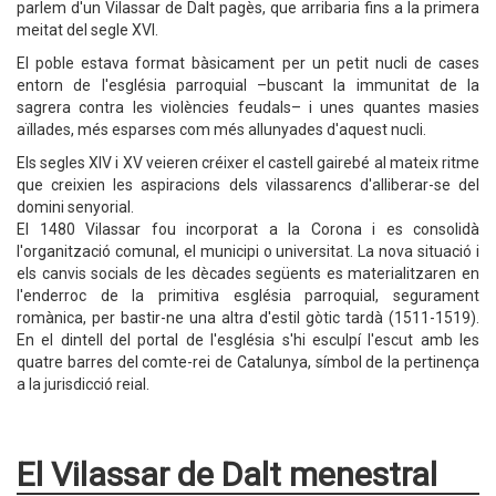
parlem d'un Vilassar de Dalt pagès, que arribaria fins a la primera
meitat del segle XVI.
El poble estava format bàsicament per un petit nucli de cases
entorn de l'església parroquial –buscant la immunitat de la
sagrera contra les violències feudals– i unes quantes masies
aïllades, més esparses com més allunyades d'aquest nucli.
Els segles XIV i XV veieren créixer el castell gairebé al mateix ritme
que creixien les aspiracions dels vilassarencs d'alliberar-se del
domini senyorial.
El 1480 Vilassar fou incorporat a la Corona i es consolidà
l'organització comunal, el municipi o universitat. La nova situació i
els canvis socials de les dècades següents es materialitzaren en
l'enderroc de la primitiva església parroquial, segurament
romànica, per bastir-ne una altra d'estil gòtic tardà (1511-1519).
En el dintell del portal de l'església s'hi esculpí l'escut amb les
quatre barres del comte-rei de Catalunya, símbol de la pertinença
a la jurisdicció reial.
El Vilassar de Dalt menestral