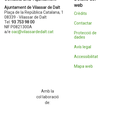
web
Ajuntament de Vilassar de Dalt
Plaça de la República Catalana, 1
Crèdits
08339 - Vilassar de Dalt
Tel.
93 753 98 00
Contactar
NIF P0821300A
a/e
oac@vilassardedalt.cat
Protecció de
dades
Avís legal
Accessibilitat
Mapa web
Amb la
col·laboració
de: