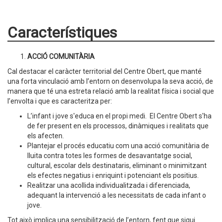
Característiques
ACCIÓ COMUNITÀRIA
Cal destacar el caràcter territorial del Centre Obert, que manté
una forta vinculació amb l’entorn on desenvolupa la seva acció, de
manera que té una estreta relació amb la realitat física i social que
l’envolta i que es caracteritza per:
L’infant i jove s'educa en el propi medi. El Centre Obert s'ha
de fer present en els processos, dinàmiques i realitats que
els afecten.
Plantejar el procés educatiu com una acció comunitària de
lluita contra totes les formes de desavantatge social,
cultural, escolar dels destinataris, eliminant o minimitzant
els efectes negatius i enriquint i potenciant els positius.
Realitzar una acollida individualitzada i diferenciada,
adequant la intervenció a les necessitats de cada infant o
jove.
Tot això implica una sensibilització de l’entorn, fent que sigui