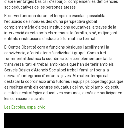
d’aprenentatges bàsics i d’esbarjo i compensen les deficiències
socioeducatives de les persones ateses.
El servei funciona durant el temps no escolar i possibilita
l’educació dels nois/es des d’una perspectiva global i
complementària d’altres institucions educatives, a través de la
intervenció directa amb els menors i la família, o bé, mitjançant
entitats i institucions d’educació formal i no formal.
El Centre Obert té com a funcions bàsiques l’acolliment i la
convivència, oferint atenció individual i grupal. Com a tret
fonamental destaca la coordinació, la complementarietat, la
transversalitat i el treball amb xarxa que han de tenir amb els
Serveis Bàsics d’Atenció Social pel treball familiar i per a la
derivació i integració d' infants i joves. Al mateix temps cal
destacar la coordinació amb tutories i equips psicopedagògics que
es realitza amb els centres educatius del municipi amb l’objectiu
d’establir estratègies educatives comunes, a més de participar en
les comissions socials.
Les Escoles, espai cívic