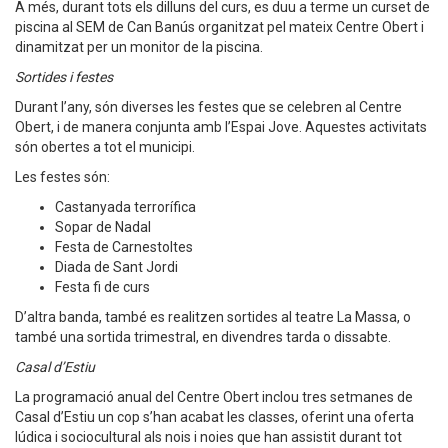
A més, durant tots els dilluns del curs, es duu a terme un curset de
piscina al SEM de Can Banús organitzat pel mateix Centre Obert i
dinamitzat per un monitor de la piscina.
Sortides i festes
Durant l’any, són diverses les festes que se celebren al Centre
Obert, i de manera conjunta amb l’Espai Jove. Aquestes activitats
són obertes a tot el municipi.
Les festes són:
Castanyada terrorífica
Sopar de Nadal
Festa de Carnestoltes
Diada de Sant Jordi
Festa fi de curs
D’altra banda, també es realitzen sortides al teatre La Massa, o
també una sortida trimestral, en divendres tarda o dissabte.
Casal d’Estiu
La programació anual del Centre Obert inclou tres setmanes de
Casal d’Estiu un cop s’han acabat les classes, oferint una oferta
lúdica i sociocultural als nois i noies que han assistit durant tot