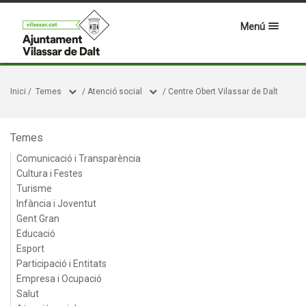
Menú
Inici
/
Temes
/
Atenció social
/
Centre Obert Vilassar de Dalt
Temes
Comunicació i Transparència
Cultura i Festes
Turisme
Infància i Joventut
Gent Gran
Educació
Esport
Participació i Entitats
Empresa i Ocupació
Salut