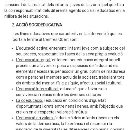
conscient de la realitat dels infants i joves de la zona i pel que fa a
la corresponsabilitat dels diferents agents socials i educatius en la
millora de les situacions.
ACCIÓ SOCIOEDUCATIVA
Les línies educatives que caracteritzen la intervenció que es
porta a terme al Centres Obert són:
L’educació activa:
entenent l’infant i jove com a subjecte del
seu procés, respectant les fases de la seva pròpia evolució.
L’educació integral:
entenent per educació integral aquell
procés que afavoreix i posa a disposició de l’educand els
elements necessaris per assolir un grau òptim de maduresa
com a persona i membre actiu de la societat, treballant tots
els àmbits del menor: físic, psíquic, afectiu, social i cultural.
L’educació Intercultural:
educació que afavoreix la
convivència i relació entre les diverses cultures
La coeducació
:
l’educació en condicions d’igualtat
d’oportunitats i drets entre nens i nenes, amb l’objectiu que
creixin en el respecte i valoració mútua.
L’educació en valors:
l’educació dels infants i joves en els
valors de la democràcia, la tolerància i el respecte i la
valoració de la diversitat i les diferències d’opinions, opcions