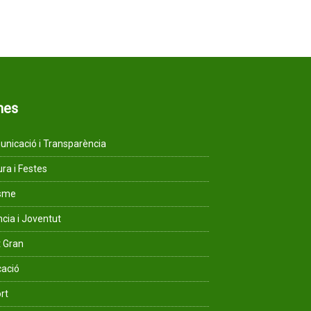
mes
nicació i Transparència
ura i Festes
isme
ncia i Joventut
 Gran
ació
rt