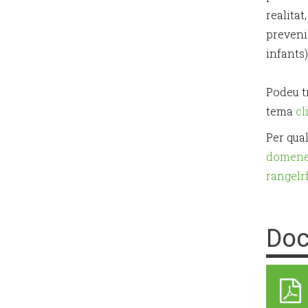
realitat
preveni
infants)
Podeu t
tema
cl
Per qua
domene
rangelr
Doc