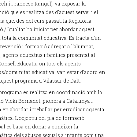
h i Francesc Rangel), va exposar la
ció que es realitza des d’aquest servei i el
a que, des del curs passat, la Regidoria
 / Igualtat ha iniciat per abordar aquest
 tota la comunitat educativa. Es tracta d'un
prevenció i formació adreçat a l’alumnat,
 agents educatius i famílies presentat al
Consell Educatiu on tots els agents
us/comunitat educativa van estar d’acord en
aquest programa a Vilassar de Dalt.
programa es realitza en coordinació amb la
ó Vicki Bernadet, pionera a Catalunya i
 en abordar i treballar per erradicar aquesta
àtica. L’objectiu del pla de formació
al es basa en donar a conèixer la
àtica dels abusos sexuals a infants com una