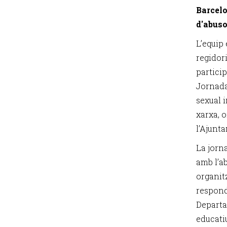
Barcelo
d'abuso
L’equip
regidori
particip
Jornada
sexual i
xarxa, 
l’Ajunt
La jorn
amb l’ab
organit
respond
Departa
educatiu