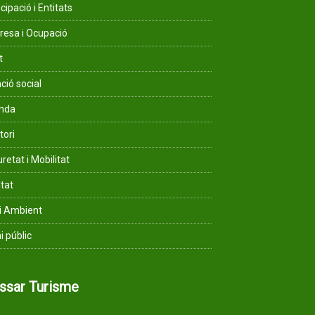
cipació i Entitats
esa i Ocupació
t
ció social
enda
tori
retat i Mobilitat
ltat
i Ambient
i públic
assar Turisme