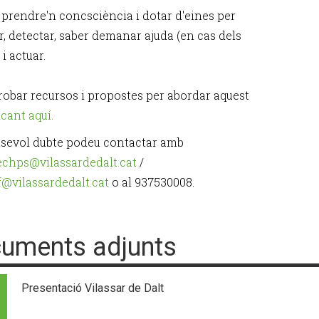
, prendre'n concsciència i dotar d'eines per
r, detectar, saber demanar ajuda (en cas dels
 i actuar.
robar recursos i propostes per abordar aquest
icant aquí.
lsevol dubte podeu contactar amb
chps@vilassardedalt.cat
/
f@vilassardedalt.cat
o al 937530008.
uments adjunts
Presentació Vilassar de Dalt