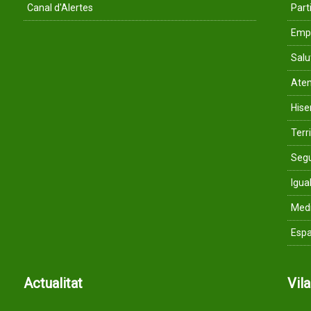
Canal d'Alertes
Parti
Empr
Salu
Aten
His
Terri
Segu
Igua
Med
Espa
Actualitat
Vil