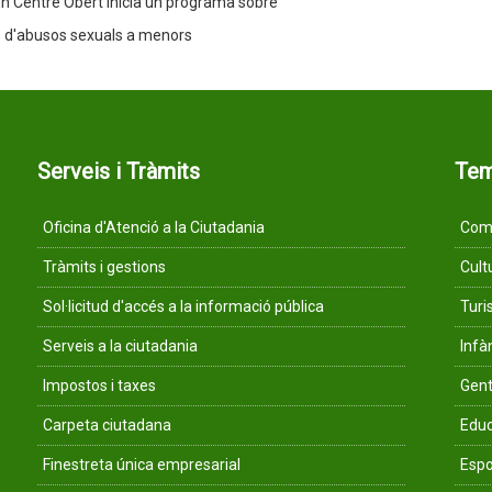
n Centre Obert inicia un programa sobre
 d'abusos sexuals a menors
Serveis i Tràmits
Te
Oficina d'Atenció a la Ciutadania
Comu
Tràmits i gestions
Cult
Sol·licitud d'accés a la informació pública
Tur
Serveis a la ciutadania
Infà
Impostos i taxes
Gent
Carpeta ciutadana
Educ
Finestreta única empresarial
Espo