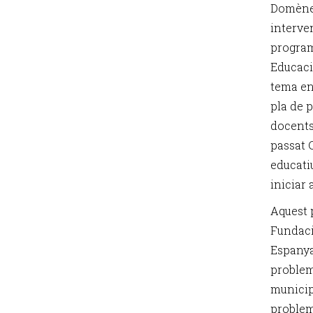
Domènec
interven
program
Educació
tema en
pla de 
docents,
passat 
educati
iniciar 
Aquest 
Fundaci
Espanya
problem
municip
problem