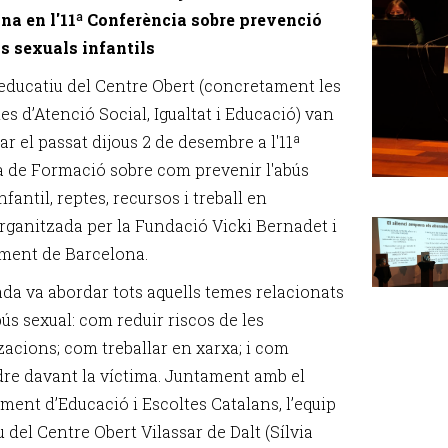
na en l'11ª Conferència sobre prevenció
s sexuals infantils
 educatiu del Centre Obert (concretament les
es d’Atenció Social, Igualtat i Educació) van
ar el passat dijous 2 de desembre a l'11ª
 de Formació sobre com prevenir l'abús
nfantil, reptes, recursos i treball en
organitzada per la Fundació Vicki Bernadet i
ament de Barcelona.
ada va abordar tots aquells temes relacionats
ús sexual: com reduir riscos de les
zacions; com treballar en xarxa; i com
re davant la víctima. Juntament amb el
ment d’Educació i Escoltes Catalans, l’equip
 del Centre Obert Vilassar de Dalt (Sílvia