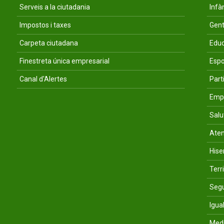
Serveis a la ciutadania
Infà
Impostos i taxes
Gent
Carpeta ciutadana
Educ
Finestreta única empresarial
Espo
Canal d'Alertes
Parti
Empr
Salu
Aten
His
Terri
Segu
Igua
Med