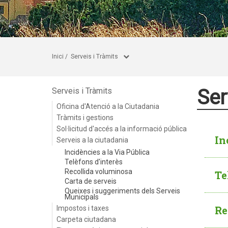
Inici
/
Serveis i Tràmits
Ser
Serveis i Tràmits
Oficina d'Atenció a la Ciutadania
Tràmits i gestions
Sol·licitud d'accés a la informació pública
In
Serveis a la ciutadania
Incidències a la Via Pública
Telèfons d'interès
Recollida voluminosa
Te
Carta de serveis
Queixes i suggeriments dels Serveis
Municipals
Re
Impostos i taxes
Carpeta ciutadana