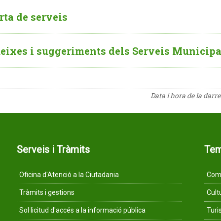
rta de serveis
eixes i suggeriments dels Serveis Municipa
Data i hora de la darr
Serveis i Tràmits
Te
Oficina d'Atenció a la Ciutadania
Comu
Tràmits i gestions
Cult
Sol·licitud d'accés a la informació pública
Tur