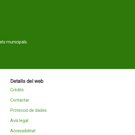
tats municipals.
Detalls del web
Crèdits
Contactar
Protecció de dades
Avís legal
Accessibilitat