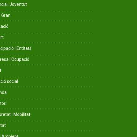
ncia i Joventut
 Gran
ació
rt
cipació i Entitats
esa i Ocupació
t
ció social
enda
tori
retat i Mobilitat
ltat
i Ambient