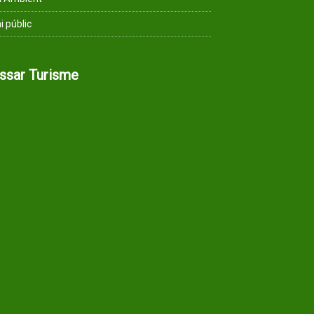
i públic
assar Turisme