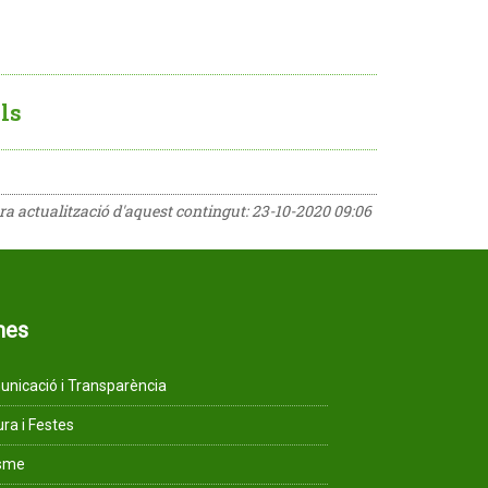
ls
era actualització d'aquest contingut:
23-10-2020 09:06
mes
nicació i Transparència
ura i Festes
isme