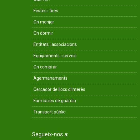
Festes i fires
On menjar
On dormir
Entitats i associacions
Equipaments i serveis
On comprar
Agermanaments
Cercador de llocs d'interès
Farmàcies de guàrdia
Transport públic
Segueix-nos a: