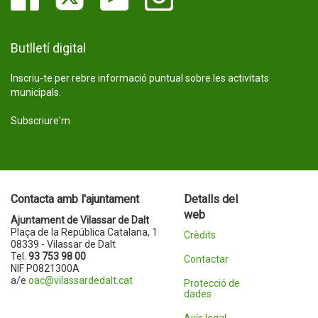
Butlletí digital
Inscriu-te per rebre informació puntual sobre les activitats
municipals.
Subscriure'm
Contacta amb l'ajuntament
Detalls del
web
Ajuntament de Vilassar de Dalt
Plaça de la República Catalana, 1
Crèdits
08339 - Vilassar de Dalt
Tel.
93 753 98 00
Contactar
NIF P0821300A
a/e
oac@vilassardedalt.cat
Protecció de
dades