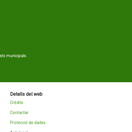
tats municipals.
Detalls del web
Crèdits
Contactar
Protecció de dades