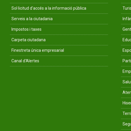
Sol·licitud d'accés a la informació pública
Tur
Serveis a la ciutadania
Infà
Impostos i taxes
Gent
Carpeta ciutadana
Educ
Finestreta única empresarial
Espo
Canal d'Alertes
Parti
Empr
Salu
Aten
His
Terri
Segu