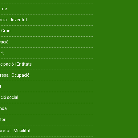
isme
ncia i Joventut
 Gran
ació
rt
cipació i Entitats
esa i Ocupació
t
ció social
enda
tori
retat i Mobilitat