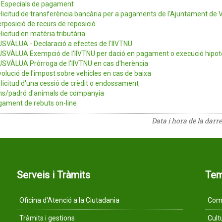
 Especials de pagament
·licitud de transferència bancària per a pagaments de l'Ajuntament de 
erposició de recurs de reposició
·licitud en matèria tributària
SVÀLUA - Declaració a efectes de l'IIVTNU
SVÀLUA Exempció de l'IIVTNU per dació en pagament o execució hipot
SVÀLUA Pròrroga de l'IIVTNU en cas d'herència
olució de l'impost sobre vehicles en cas de baixa
·licitud d'una cessió de crèdit o endossament
s/padró d'animals de companyia
ament de rebuts on-line
Data i hora de la darr
Serveis i Tràmits
Te
Oficina d'Atenció a la Ciutadania
Comu
Tràmits i gestions
Cult