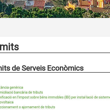
mits
its de Serveis Econòmics
tància genèrica
iciliació bancària de tributs
ificació en l'impost sobre béns immobles (IBI) per instal·lació de siste
ovoltaica
ccionament o ajornament de tributs