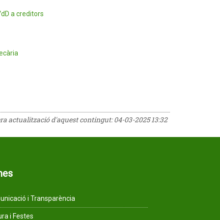
VdD a creditors
ecària
era actualització d'aquest contingut:
04-03-2025 13:32
mes
nicació i Transparència
ura i Festes