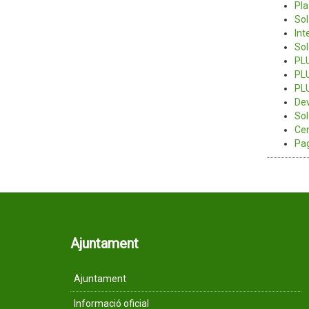
Pla
Sol
Int
Sol
PLU
PLU
PLU
Dev
Sol
Cen
Pag
Ajuntament
Ajuntament
Informació oficial