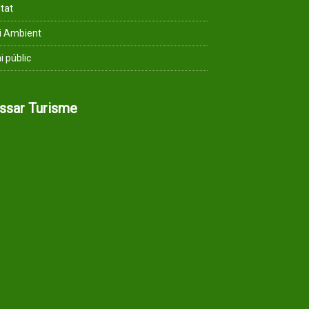
ltat
i Ambient
i públic
assar Turisme