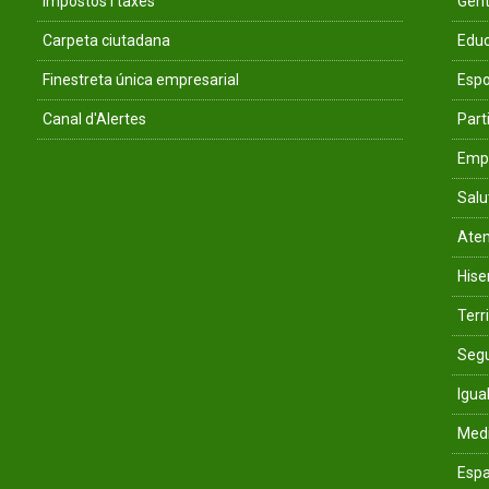
Impostos i taxes
Gent
Carpeta ciutadana
Educ
Finestreta única empresarial
Espo
Canal d'Alertes
Parti
Empr
Salu
Aten
His
Terri
Segu
Igua
Med
Espa