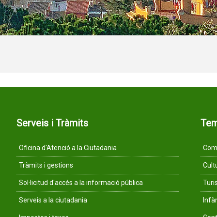
Serveis i Tràmits
Te
Oficina d'Atenció a la Ciutadania
Comu
Tràmits i gestions
Cult
Sol·licitud d'accés a la informació pública
Tur
Serveis a la ciutadania
Infà