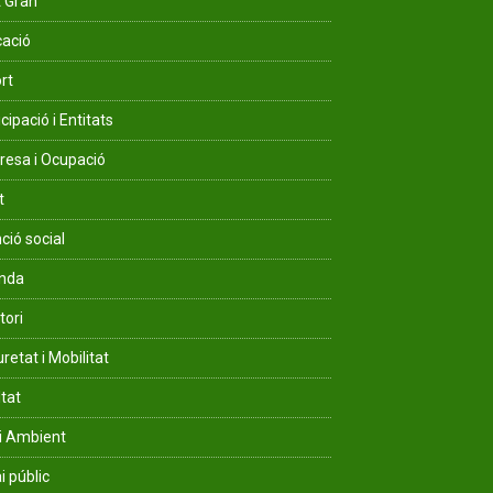
 Gran
ació
rt
cipació i Entitats
esa i Ocupació
t
ció social
enda
tori
retat i Mobilitat
ltat
i Ambient
i públic