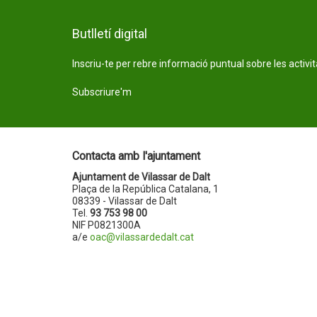
Butlletí digital
Inscriu-te per rebre informació puntual sobre les activi
Subscriure'm
Contacta amb l'ajuntament
Ajuntament de Vilassar de Dalt
Plaça de la República Catalana, 1
08339 - Vilassar de Dalt
Tel.
93 753 98 00
NIF P0821300A
a/e
oac@vilassardedalt.cat