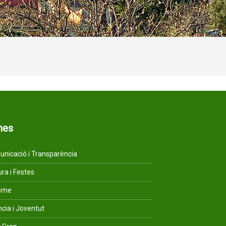
mes
nicació i Transparència
ura i Festes
isme
ncia i Joventut