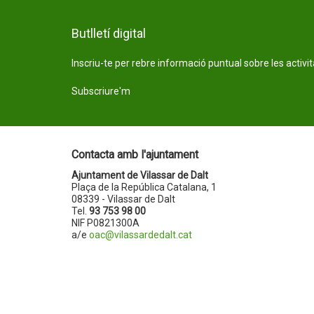
Butlletí digital
Inscriu-te per rebre informació puntual sobre les activi
Subscriure'm
Contacta amb l'ajuntament
Ajuntament de Vilassar de Dalt
Plaça de la República Catalana, 1
08339 - Vilassar de Dalt
Tel.
93 753 98 00
NIF P0821300A
a/e
oac@vilassardedalt.cat