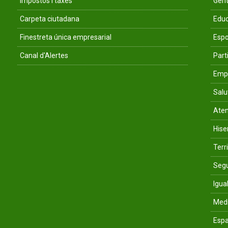
Impostos i taxes
Gent
Carpeta ciutadana
Educ
Finestreta única empresarial
Espo
Canal d'Alertes
Parti
Empr
Salu
Aten
His
Terri
Segu
Igua
Med
Espa