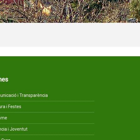
mes
nicació i Transparència
ura i Festes
isme
ncia i Joventut