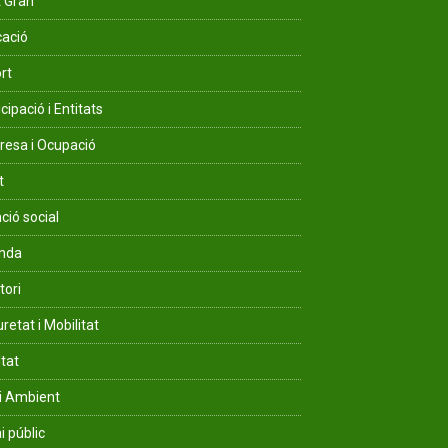
 Gran
ació
rt
cipació i Entitats
esa i Ocupació
t
ció social
enda
tori
retat i Mobilitat
ltat
i Ambient
i públic