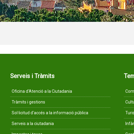
Serveis i Tràmits
Te
Oficina d'Atenció a la Ciutadania
Comu
Tràmits i gestions
Cult
Sol·licitud d'accés a la informació pública
Tur
Serveis a la ciutadania
Infà