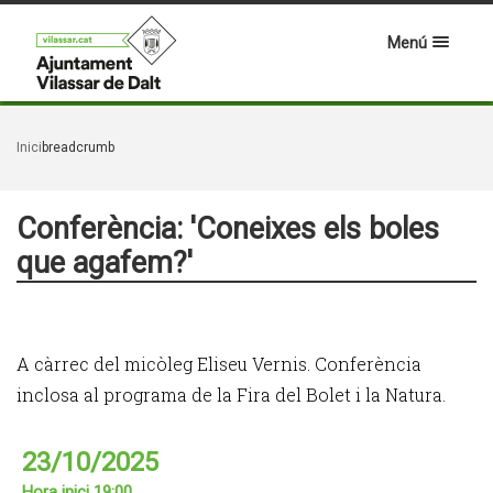
Menú
Inici
breadcrumb
Conferència: 'Coneixes els boles
que agafem?'
A càrrec del micòleg Eliseu Vernis. Conferència
inclosa al programa de la Fira del Bolet i la Natura.
23/10/2025
Hora inici 19:00