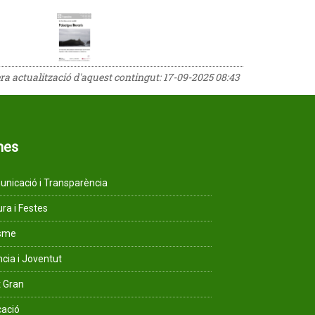
era actualització d'aquest contingut:
17-09-2025 08:43
mes
nicació i Transparència
ura i Festes
isme
ncia i Joventut
 Gran
ació