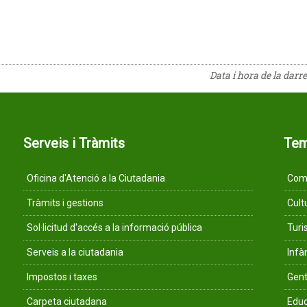
Data i hora de la darr
Serveis i Tràmits
Te
Oficina d'Atenció a la Ciutadania
Comu
Tràmits i gestions
Cult
Sol·licitud d'accés a la informació pública
Tur
Serveis a la ciutadania
Infà
Impostos i taxes
Gent
Carpeta ciutadana
Educ