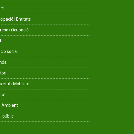
rt
cipació i Entitats
esa i Ocupació
t
ció social
enda
tori
retat i Mobilitat
ltat
i Ambient
i públic