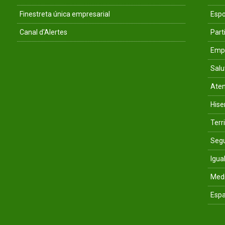
Finestreta única empresarial
Espo
Canal d'Alertes
Parti
Empr
Salu
Aten
His
Terri
Segu
Igua
Med
Espa