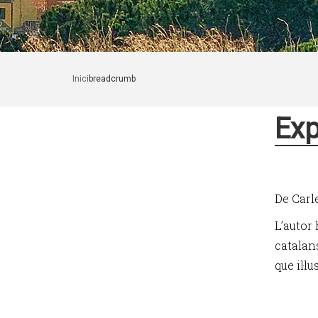
Inici
breadcrumb
Exp
De Carl
L’autor 
catalans
que il·lu