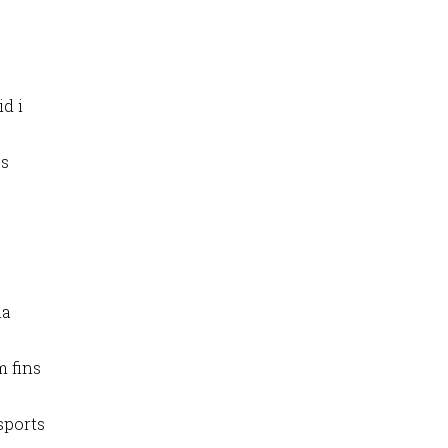
d i
es
na
m fins
Esports