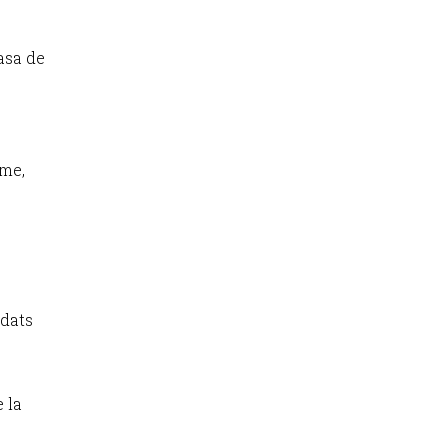
asa de
rme,
idats
 la