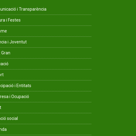
nicació i Transparència
ura i Festes
isme
ncia i Joventut
 Gran
ació
rt
cipació i Entitats
esa i Ocupació
t
ció social
enda