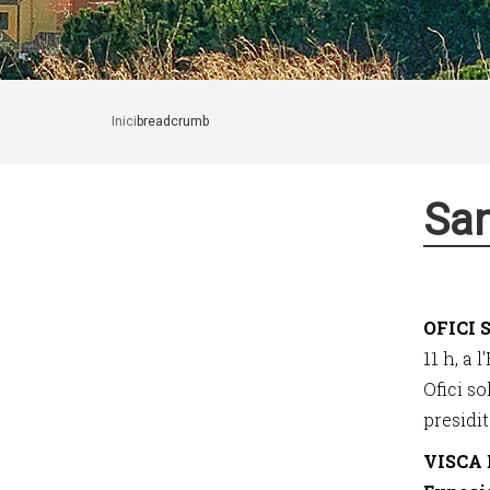
Inici
breadcrumb
San
OFICI
11 h, a 
Ofici s
presidi
VISCA 