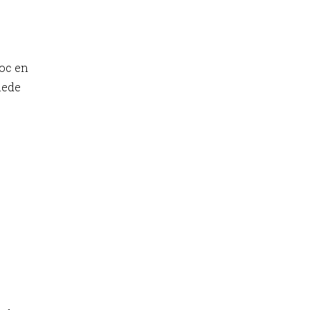
foc en
lede