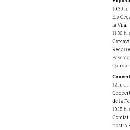
Exposic
10.30 h,
Els Geg
la Vila.
11.30 h,
Cercavi
Recorre
Passatg
Quintan
Concert
12 h, a 
Concert
de la Fe
13.15 h,
Comiat 
nostra 