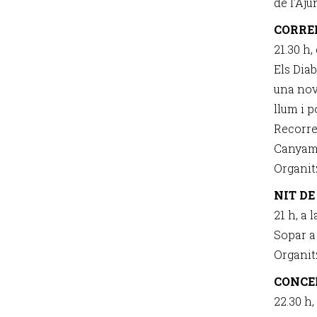
de l'Aj
CORRE
21.30 h,
Els Dia
una nov
llum i p
Recorreg
Canyama
Organit
NIT D
21 h, a 
Sopar a 
Organit
CONCE
22.30 h,