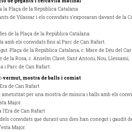
ió de gegants i cercavila matinal
 a la Plaça de la República Catalana
ants de Vilassar i els convidats s'exposaran davant de la C
 des de la Plaça de la República Catalana
la amb els convidats fins al Parc de Can Rafart.
gut: Plaça de la República Catalana, c. Mare de Déu del Ca
e de la Rosa, c. Anselm Clavé, Sant Antoni, Nou, Llessamí,
a i Parc de Can Rafart.
-vermut, mostra de balls i comiat
l'Era de Can Rafart
 amenitzat per una mostra de música i balls amb els conv
sta Major.
 a l'Era de Can Rafart
dels convidats que durant uns dies han conegut i gaudit de
Festa Major.