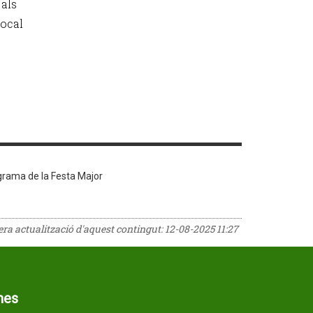
 als
local
grama de la Festa Major
rera actualització d'aquest contingut:
12-08-2025 11:27
mes