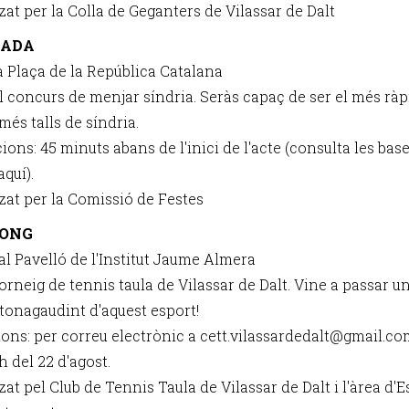
zat per la Colla de Geganters de Vilassar de Dalt
IADA
la Plaça de la República Catalana
l concurs de menjar síndria. Seràs capaç de ser el més ràpi
és talls de síndria.
ions: 45 minuts abans de l'inici de l'acte (consulta les bas
aquí).
zat per la Comissió de Festes
PONG
 al Pavelló de l'Institut Jaume Almera
orneig de tennis taula de Vilassar de Dalt. Vine a passar u
tonagaudint d'aquest esport!
ions: per correu electrònic a cett.vilassardedalt@gmail.co
 h del 22 d'agost.
at pel Club de Tennis Taula de Vilassar de Dalt i l'àrea d'