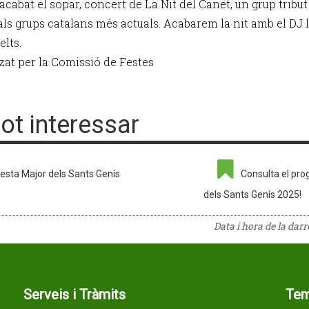
cabat el sopar, concert de La Nit del Canet, un grup tribut
als grups catalans més actuals. Acabarem la nit amb el DJ 
elts.
zat per la Comissió de Festes
pot interessar
esta Major dels Sants Genís
Consulta el pro
dels Sants Genís 2025!
Data i hora de la dar
Serveis i Tràmits
Te