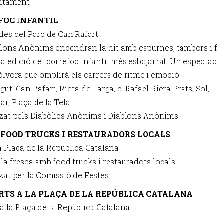
untament
FOC INFANTIL
 des del Parc de Can Rafart
blons Anònims encendran la nit amb espurnes, tambors i 
a edició del correfoc infantil més esbojarrat. Un espectac
ólvora que omplirà els carrers de ritme i emoció.
ut: Can Rafart, Riera de Targa, c. Rafael Riera Prats, Sol,
r, Plaça de la Tela.
zat pels Diabòlics Anònims i Diablons Anònims.
E FOOD TRUCKS I RESTAURADORS LOCALS
la Plaça de la República Catalana
la fresca amb food trucks i restauradors locals.
zat per la Comissió de Festes
RTS A LA PLAÇA DE LA REPÚBLICA CATALANA
 a la Plaça de la República Catalana