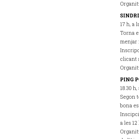
Organit
SINDR
17 h, a 
Torna e
menjar m
Inscripc
clicant 
Organit
PING 
18.30 h,
Segon t
bona es
Inscipc
a les 12
Organitz