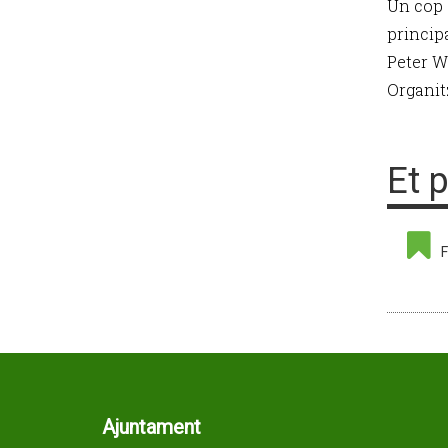
Un cop a
princip
Peter W
Organit
Et 
F
Ajuntament