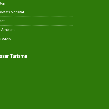
tori
retat i Mobilitat
ltat
i Ambient
i públic
assar Turisme