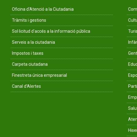
Oficina d'Atenció a la Ciutadania
Comu
Tràmits i gestions
Cult
Sol·licitud d'accés a la informació pública
Tur
Serveis a la ciutadania
Infà
Impostos i taxes
Gent
Carpeta ciutadana
Educ
Finestreta única empresarial
Espo
Canal d'Alertes
Parti
Empr
Salu
Aten
His