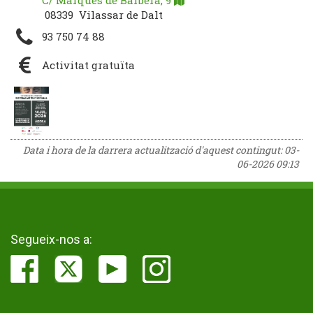
C/ Marquès de Barberà, 9
08339 Vilassar de Dalt
93 750 74 88
Activitat gratuïta
Data i hora de la darrera actualització d'aquest contingut:
03-
06-2026 09:13
Segueix-nos a: