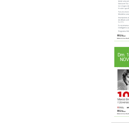
Dm.
1
NOV