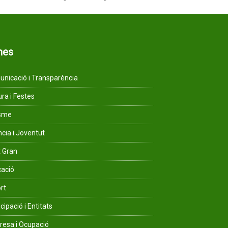
mes
nicació i Transparència
ura i Festes
isme
ncia i Joventut
 Gran
ació
rt
cipació i Entitats
esa i Ocupació