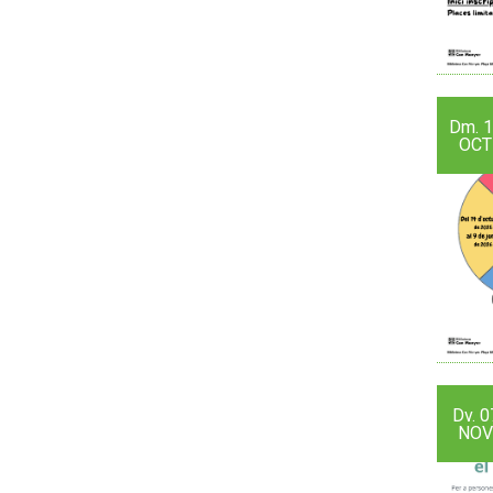
Dm.
1
OCT
Dv.
0
NOV