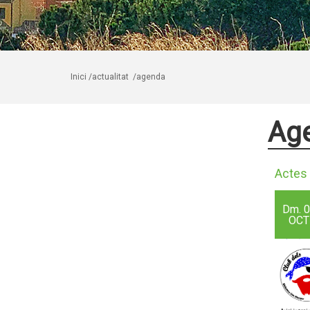
Inici
/actualitat
/agenda
Ag
Actes 
Dm.
0
OCT