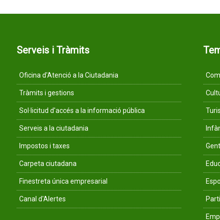
Serveis i Tràmits
Te
Oficina d'Atenció a la Ciutadania
Comu
Tràmits i gestions
Cult
Sol·licitud d'accés a la informació pública
Tur
Serveis a la ciutadania
Infà
Impostos i taxes
Gent
Carpeta ciutadana
Educ
Finestreta única empresarial
Espo
Canal d'Alertes
Parti
Empr