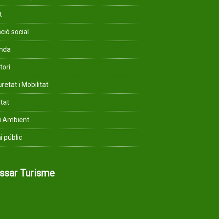
t
ció social
enda
tori
retat i Mobilitat
ltat
i Ambient
i públic
assar Turisme