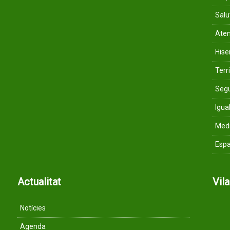
Salu
Aten
His
Terri
Segu
Igua
Med
Espa
Actualitat
Vil
Notícies
Agenda