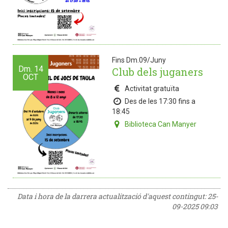
Fins Dm.09/Juny
Dm.
14
Club dels juganers
OCT
Activitat gratuïta
Des de les 17:30 fins a
18:45
Biblioteca Can Manyer
Data i hora de la darrera actualització d'aquest contingut:
25-
09-2025 09:03