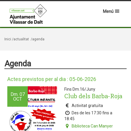
Menú
Inici
/actualitat
/agenda
Agenda
Actes previstos per al dia : 05-06-2026
Fins Dm.16/Juny
Dm.
07
Club dels Barba-Roja
OCT
Activitat gratuïta
Des de les 17:30 fins a
18:45
Biblioteca Can Manyer