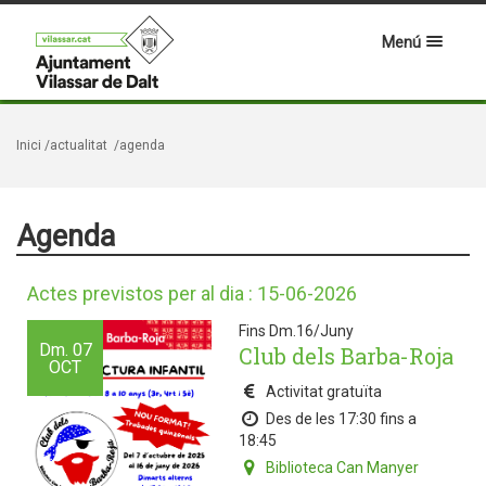
Menú
Inici
/actualitat
/agenda
Agenda
Actes previstos per al dia : 15-06-2026
Fins Dm.16/Juny
Dm.
07
Club dels Barba-Roja
OCT
Activitat gratuïta
Des de les 17:30 fins a
18:45
Biblioteca Can Manyer