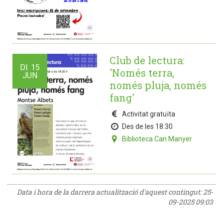
Club de lectura:
Dl.
15
'Només terra,
JUN
només pluja, només
fang'
Activitat gratuïta
Des de les 18:30
Biblioteca Can Manyer
Data i hora de la darrera actualització d'aquest contingut:
25-
09-2025 09:03