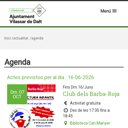
Menú
Inici
/actualitat
/agenda
Agenda
Actes previstos per al dia : 16-06-2026
Fins Dm.16/Juny
Dm.
07
Club dels Barba-Roja
OCT
Activitat gratuïta
Des de les 17:30 fins a
18:45
Biblioteca Can Manyer