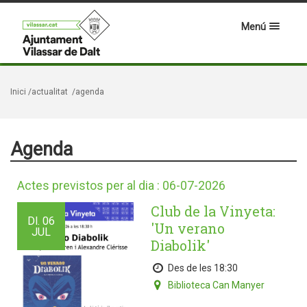
Menú
Inici
/actualitat
/agenda
Agenda
Actes previstos per al dia : 06-07-2026
Club de la Vinyeta:
Dl.
06
'Un verano
JUL
Diabolik'
Des de les 18:30
Biblioteca Can Manyer