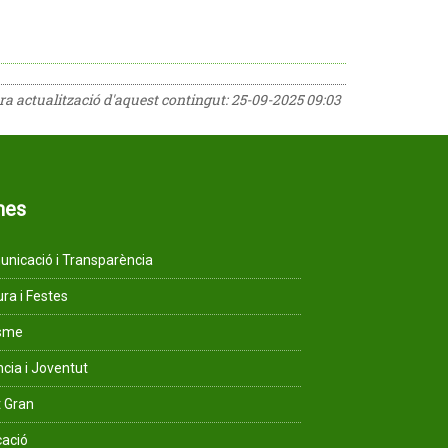
era actualització d'aquest contingut:
25-09-2025 09:03
mes
nicació i Transparència
ura i Festes
isme
ncia i Joventut
 Gran
ació