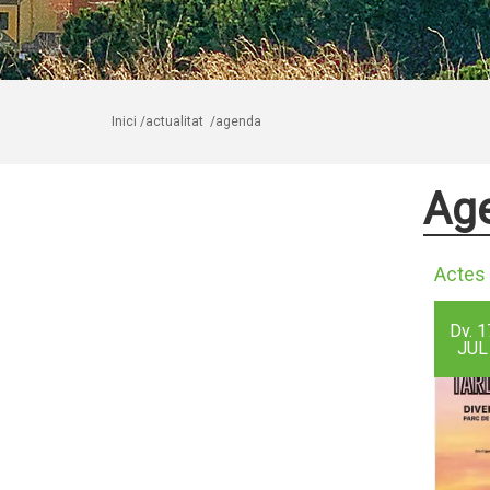
Inici
/actualitat
/agenda
Ag
Actes 
Dv.
1
JUL