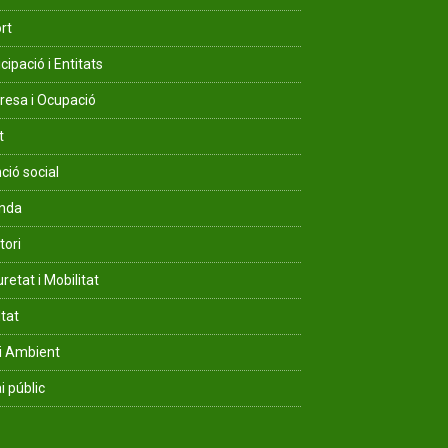
rt
cipació i Entitats
esa i Ocupació
t
ció social
enda
tori
retat i Mobilitat
ltat
i Ambient
i públic