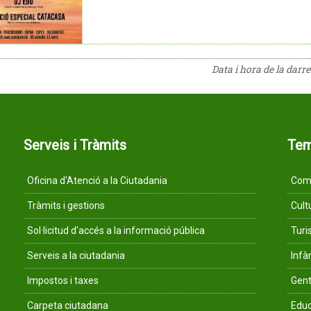
Data i hora de la darr
Serveis i Tràmits
Te
Oficina d'Atenció a la Ciutadania
Comu
Tràmits i gestions
Cult
Sol·licitud d'accés a la informació pública
Tur
Serveis a la ciutadania
Infà
Impostos i taxes
Gent
Carpeta ciutadana
Educ