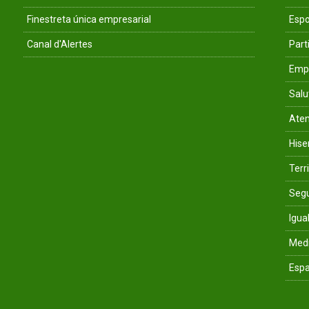
Finestreta única empresarial
Espo
Canal d'Alertes
Parti
Empr
Salu
Aten
His
Terri
Segu
Igua
Med
Espa