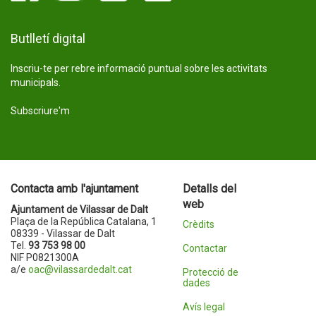
Butlletí digital
Inscriu-te per rebre informació puntual sobre les activitats
municipals.
Subscriure'm
Contacta amb l'ajuntament
Detalls del
web
Ajuntament de Vilassar de Dalt
Plaça de la República Catalana, 1
Crèdits
08339 - Vilassar de Dalt
Tel.
93 753 98 00
Contactar
NIF P0821300A
a/e
oac@vilassardedalt.cat
Protecció de
dades
Avís legal