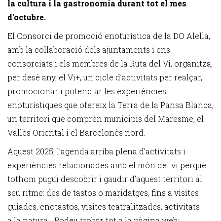
la cultura i la gastronomia durant tot el mes
d'octubre.
El Consorci de promoció enoturística de la DO Alella,
amb la col·laboració dels ajuntaments i ens
consorciats i els membres de la Ruta del Vi, organitza,
per desè any, el Vi+, un cicle d’activitats per realçar,
promocionar i potenciar les experiències
enoturístiques que ofereix la Terra de la Pansa Blanca,
un territori que comprèn municipis del Maresme, el
Vallès Oriental i el Barcelonès nord.
Aquest 2025, l’agenda arriba plena d’activitats i
experiències relacionades amb el món del vi perquè
tothom pugui descobrir i gaudir d’aquest territori al
seu ritme: des de tastos o maridatges, fins a visites
guiades, enotastos, visites teatralitzades, activitats
a la natura... Podeu trobar tot a la pàgina web: