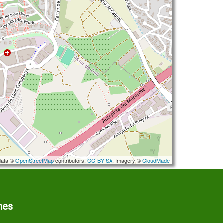
data ©
OpenStreetMap
contributors,
CC-BY-SA
, Imagery ©
CloudMade
mes