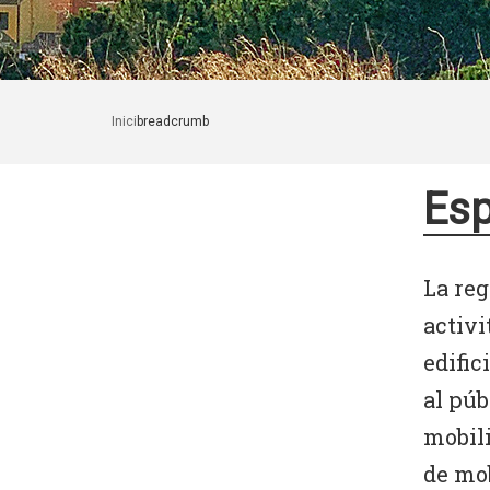
Inici
breadcrumb
Esp
La reg
activi
edific
al púb
mobili
de mob