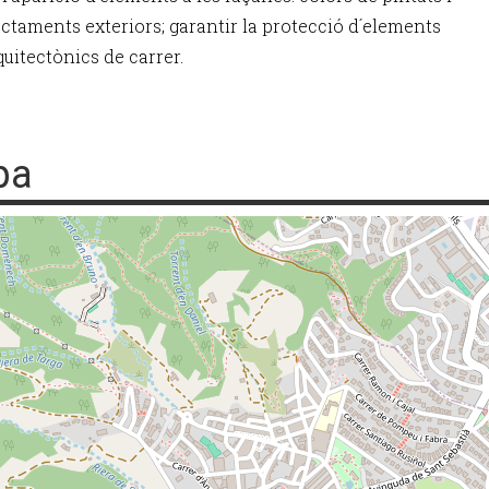
actaments exteriors; garantir la protecció d´elements
quitectònics de carrer.
pa