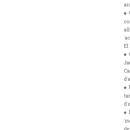
ar
co
al
´a
El 
Ja
Ca
d´
ta
d´i
´i
de