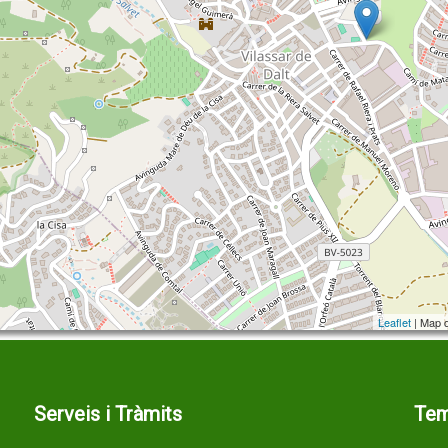
Leaflet
| Map 
Serveis i Tràmits
Te