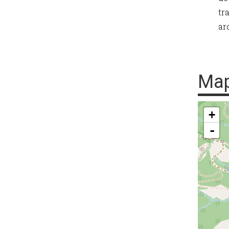
tr
ar
Ma
+
-