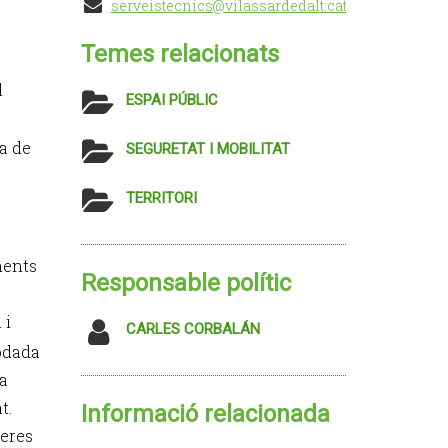
serveistecnics@vilassardedalt.cat
Temes relacionats
l
ESPAI PÚBLIC
a de
SEGURETAT I MOBILITAT
TERRITORI
ments
Responsable polític
 i
CARLES CORBALÁN
rodada
na
t.
Informació relacionada
reres