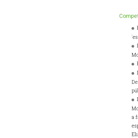
Competè
´es
Mo
De
pú
Mo
a 
es
El