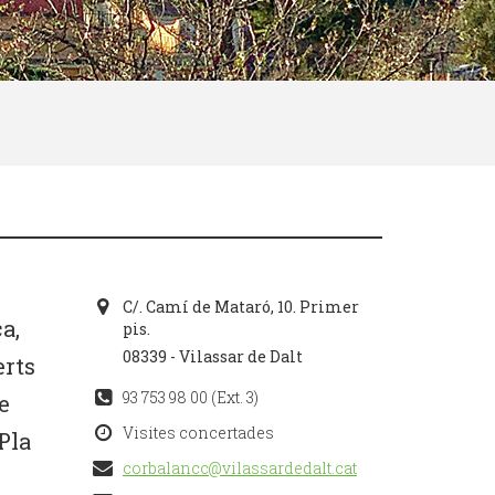
C/. Camí de Mataró, 10. Primer
a,
pis.
08339 - Vilassar de Dalt
erts
93 753 98 00 (Ext. 3)
e
Visites concertades
Pla
corbalancc@vilassardedalt.cat