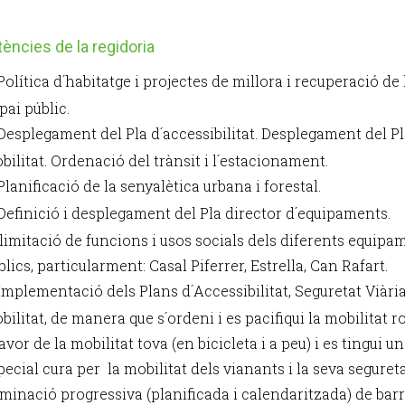
ncies de la regidoria
Política d´habitatge i projectes de millora i recuperació de 
pai públic.
Desplegament del Pla d´accessibilitat. Desplegament del Pl
bilitat. Ordenació del trànsit i l´estacionament.
Planificació de la senyalètica urbana i forestal.
Definició i desplegament del Pla director d´equipaments.
limitació de funcions i usos socials dels diferents equipa
blics, particularment: Casal Piferrer, Estrella, Can Rafart.
Implementació dels Plans d´Accessibilitat, Seguretat Viària
bilitat, de manera que s´ordeni i es pacifiqui la mobilitat 
favor de la mobilitat tova (en bicicleta i a peu) i es tingui u
pecial cura per la mobilitat dels vianants i la seva segureta
iminació progressiva (planificada i calendaritzada) de bar