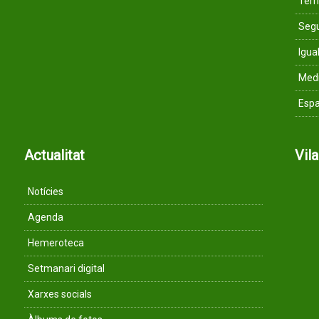
Terri
Segu
Igua
Med
Espa
Actualitat
Vil
Notícies
Agenda
Hemeroteca
Setmanari digital
Xarxes socials