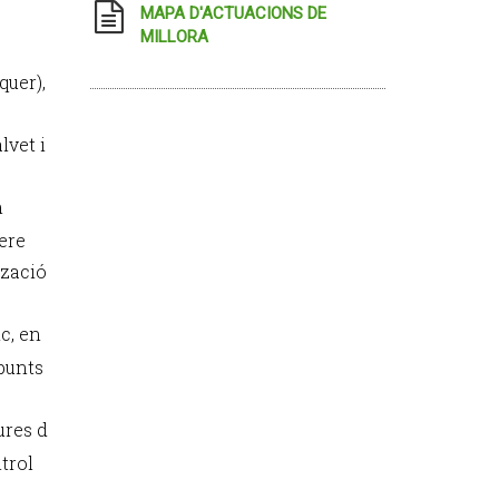
MAPA D'ACTUACIONS DE
MILLORA
quer),
lvet i
n
Pere
tzació
c, en
 punts
ures d
ntrol