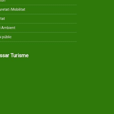
tori
retat i Mobilitat
ltat
i Ambient
i públic
assar Turisme