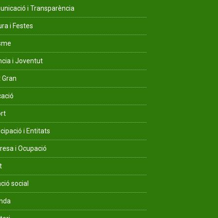
nicació i Transparència
ura i Festes
isme
ncia i Joventut
 Gran
ació
rt
cipació i Entitats
esa i Ocupació
t
ció social
enda