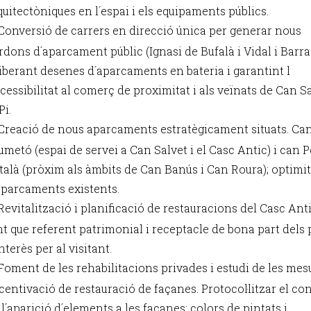
quitectòniques en l´espai i els equipaments públics.
Conversió de carrers en direcció única per generar nous
rdons d´aparcament públic (Ignasi de Bufalà i Vidal i Barra
liberant desenes d´aparcaments en bateria i garantint l
ccessibilitat al comerç de proximitat i als veïnats de Can Sa
Pi.
Creació de nous aparcaments estratègicament situats. Ca
umetó (espai de servei a Can Salvet i el Casc Antic) i can 
talà (pròxim als àmbits de Can Banús i Can Roura); optimi
aparcaments existents.
Revitalització i planificació de restauracions del Casc Anti
nt que referent patrimonial i receptacle de bona part dels
nterès per al visitant.
Foment de les rehabilitacions privades i estudi de les mes
ncentivació de restauració de façanes. Protocol·litzar el co
 l´aparició d´elements a les façanes: colors de pintats i