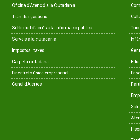
Oficina d'Atenció a la Ciutadania
Comu
Tràmits i gestions
Cult
Sol·licitud d'accés a la informació pública
Tur
Serveis a la ciutadania
Infà
Impostos i taxes
Gent
Carpeta ciutadana
Educ
Finestreta única empresarial
Espo
Canal d'Alertes
Parti
Empr
Salu
Aten
His