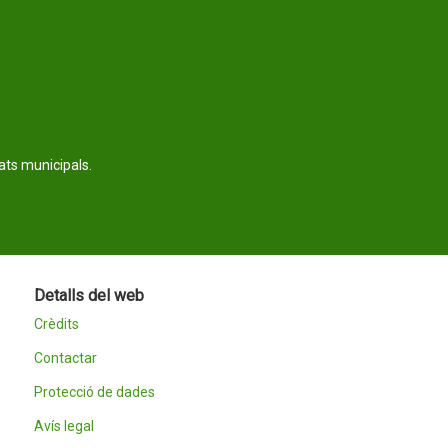
tats municipals.
Detalls del web
Crèdits
Contactar
Protecció de dades
Avís legal