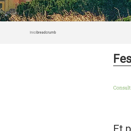
Inici
breadcrumb
Fes
Consult
Et 