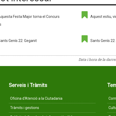
questa Festa Major torna el Concurs
Aquest estiu, viu
s
ants Genís 22: Geganit
Sants Genís 22: 
Data i hora de la darr
Serveis i Tràmits
Te
Oficina d'Atenció a la Ciutadania
Comu
Tràmits i gestions
Cult