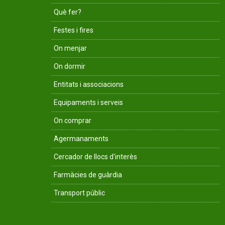
Què fer?
Festes i fires
On menjar
On dormir
Entitats i associacions
Equipaments i serveis
On comprar
Agermanaments
Cercador de llocs d'interès
Farmàcies de guàrdia
Transport públic