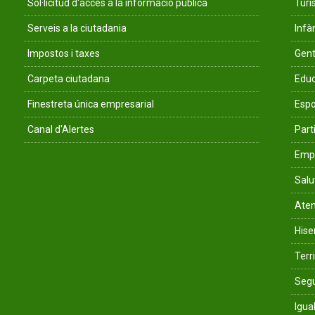
Sol·licitud d'accés a la informació pública
Tur
Serveis a la ciutadania
Infà
Impostos i taxes
Gent
Carpeta ciutadana
Educ
Finestreta única empresarial
Espo
Canal d'Alertes
Parti
Empr
Salu
Aten
His
Terri
Segu
Igua