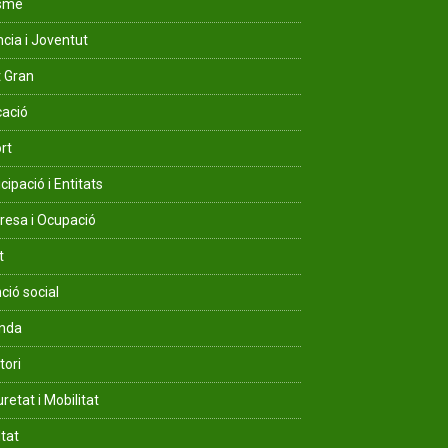
isme
ncia i Joventut
 Gran
ació
rt
cipació i Entitats
esa i Ocupació
t
ció social
enda
tori
retat i Mobilitat
ltat