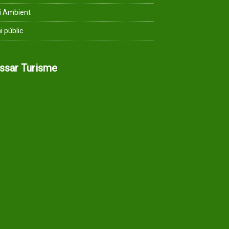
i Ambient
i públic
assar Turisme