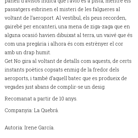
panell d’avisos indica que l’avió és a pista, mentre els
passatgers esbrinen el misteri de les falgueres al
voltant de l’aeroport. Al vestíbul, els peus recorden,
gairebé per encanteri, una mena de ziga-zaga que en
alguna ocasió havien dibuixat al terra, un vaivé que és
com una pregària i alhora és com estrènyer el cor
amb un drap humit.
Get No gira al voltant de detalls com aquests, de certs
instants poètics copsats enmig de la fredor dels
aeroports, i també d’aquell batec que es produeix de
vegades just abans de complir-se un desig.
Recomanat a partir de 10 anys.
Companyia: La Quebrá.
Autoria: Irene García.