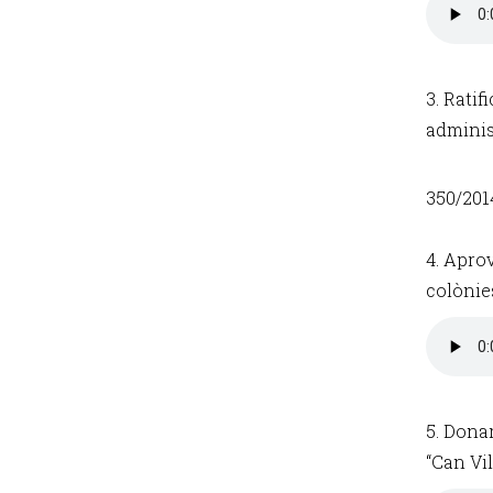
3. Ratif
adminis
350/201
4. Aprov
colònie
5. Dona
“Can Vil