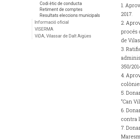
Codi ètic de conducta
1. Aprov
Retiment de comptes
2017.
Resultats eleccions municipals
2. Aprov
Informació oficial
VISERMA
procés 
ViDA, Vilassar de Dalt Aigües
de Vilas
3. Ratif
adminis
350/201
4. Aprov
colònie
5. Dona
“Can Vil
6. Dona
contra 
7. Dona
Maresm