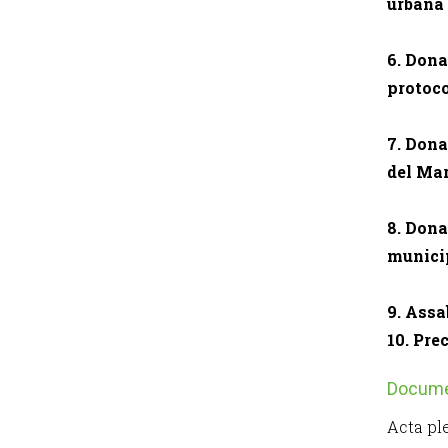
urbana 
6. Dona
protoco
7. Dona
del Ma
8. Dona
municip
9. Assa
10. Pre
Docum
Acta pl