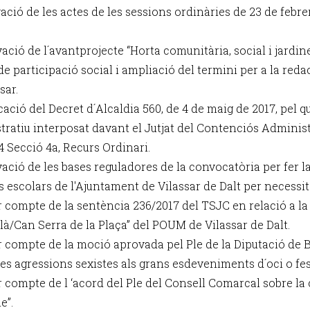
ació de les actes de les sessions ordinàries de 23 de febrer
ació de l´avantprojecte “Horta comunitària, social i jardine
de participació social i ampliació del termini per a la red
sar.
icació del Decret d´Alcaldia 560, de 4 de maig de 2017, pel 
tratiu interposat davant el Jutjat del Contenciós Adminis
4 Secció 4a, Recurs Ordinari.
ació de les bases reguladores de la convocatòria per fer la
s escolars de l'Ajuntament de Vilassar de Dalt per necessi
r compte de la sentència 236/2017 del TSJC en relació a la
là/Can Serra de la Plaça” del POUM de Vilassar de Dalt.
r compte de la moció aprovada pel Ple de la Diputació de B
les agressions sexistes als grans esdeveniments d´oci o fes
r compte de l ‘acord del Ple del Consell Comarcal sobre la 
e”.