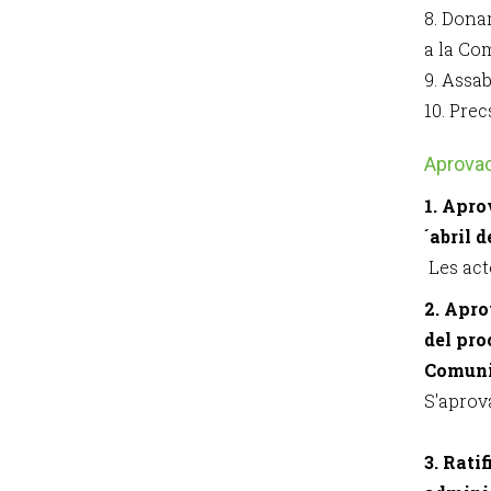
8. Dona
a la Co
9. Assab
10. Prec
Aprovac
1. Apro
´abril d
Les act
2. Apro
del pro
Comunit
S'aprova
3. Rati