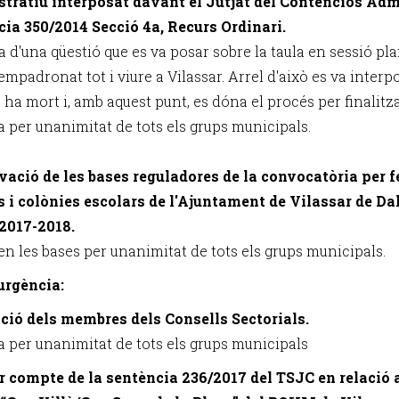
tratiu interposat davant el Jutjat del Contenciós Adm
cia 350/2014 Secció 4a, Recurs Ordinari.
a d'una qüestió que es va posar sobre la taula en sessió pl
empadronat tot i viure a Vilassar. Arrel d'això es va inter
ha mort i, amb aquest punt, es dóna el procés per finalitza
a per unanimitat de tots els grups municipals.
vació de les bases reguladores de la convocatòria per f
s i colònies escolars de l'Ajuntament de Vilassar de D
 2017-2018.
en les bases per unanimitat de tots els grups municipals.
urgència:
ió dels membres dels Consells Sectorials.
a per unanimitat de tots els grups municipals
r compte de la sentència 236/2017 del TSJC en relació a