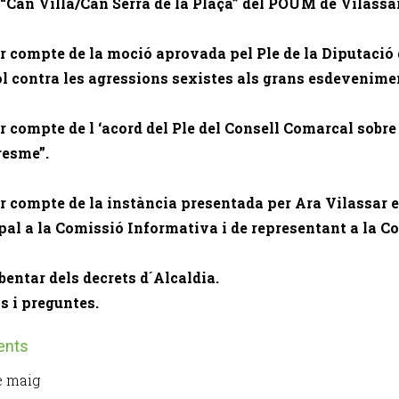
“Can Villà/Can Serra de la Plaça” del POUM de Vilassar
r compte de la moció aprovada pel Ple de la Diputació 
l contra les agressions sexistes als grans esdeveniment
r compte de l ‘acord del Ple del Consell Comarcal sobre
resme”.
r compte de la instància presentada per Ara Vilassar e
al a la Comissió Informativa i de representant a la Co
bentar dels decrets d´Alcaldia.
cs i preguntes.
ents
e maig