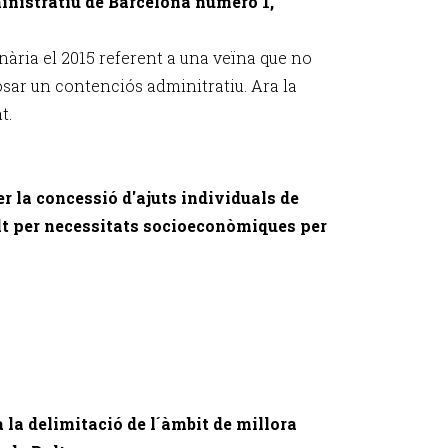
inistratiu de Barcelona número 1,
anària el 2015 referent a una veïna que no
posar un contenciós adminitratiu. Ara la
t.
er la concessió d'ajuts individuals de
alt per necessitats socioeconòmiques per
 la delimitació de l´àmbit de millora