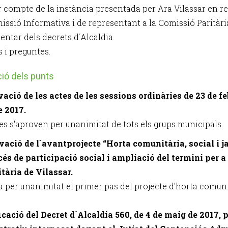
r compte de la instància presentada per Ara Vilassar en re
missió Informativa i de representant a la Comissió Paritàri
entar dels decrets d´Alcaldia.
s i preguntes.
ió dels punts
vació de les actes de les sessions ordinàries de 23 de fe
e 2017.
es s'aproven per unanimitat de tots els grups municipals.
vació de l´avantprojecte “Horta comunitària, social i ja
cés de participació social i ampliació del termini per a
ària de Vilassar.
 per unanimitat el primer pas del projecte d'horta comunità
ficació del Decret d´Alcaldia 560, de 4 de maig de 2017, 