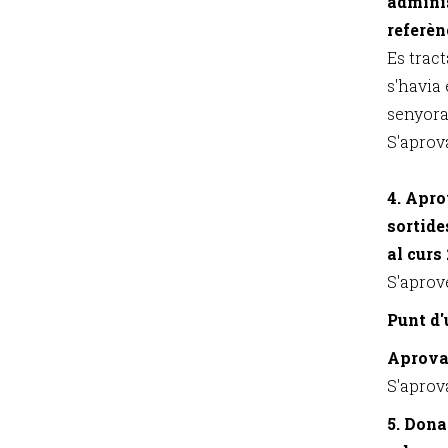
adminis
referèn
Es tract
s'havia 
senyora 
S'aprov
4. Apro
sortide
al curs
S'aprov
Punt d'
Aprovac
S'aprov
5. Dona