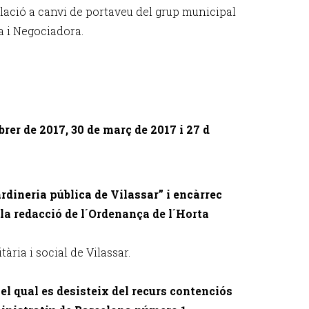
lació a canvi de portaveu del grup municipal
a i Negociadora.
brer de 2017, 30 de març de 2017 i 27 d
rdineria pública de Vilassar” i encàrrec
 la redacció de l´Ordenança de l´Horta
ria i social de Vilassar.
pel qual es desisteix del recurs contenciós