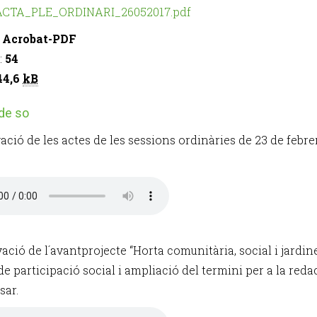
ACTA_PLE_ORDINARI_26052017.pdf
:
Acrobat-PDF
:
54
44,6
kB
 de so
ació de les actes de les sessions ordinàries de 23 de febrer
ació de l´avantprojecte “Horta comunitària, social i jardine
de participació social i ampliació del termini per a la red
sar.