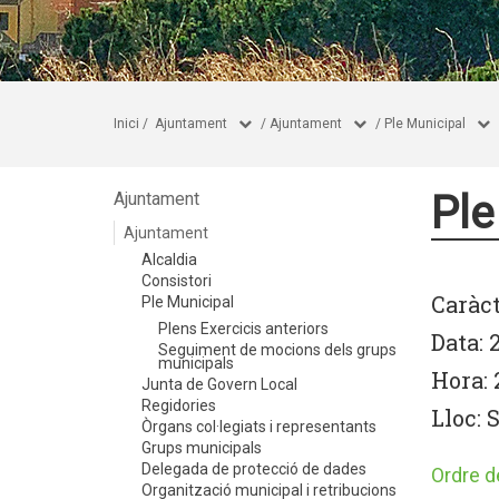
Inici
/
Ajuntament
/
Ajuntament
/
Ple Municipal
Ple
Ajuntament
Ajuntament
Alcaldia
Consistori
Caràct
Ple Municipal
Plens Exercicis anteriors
Data: 
Seguiment de mocions dels grups
municipals
Hora: 
Junta de Govern Local
Regidories
Lloc: 
Òrgans col·legiats i representants
Grups municipals
Delegada de protecció de dades
Ordre de
Organització municipal i retribucions