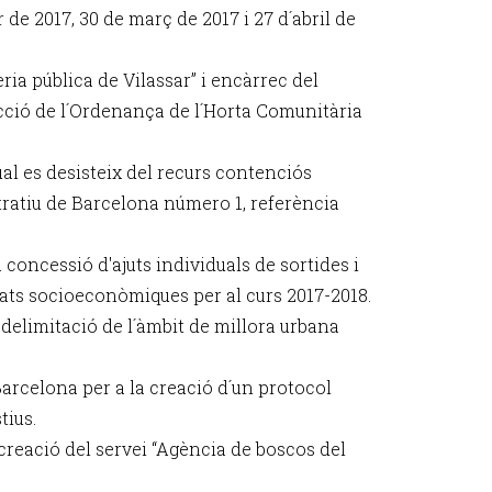
 de 2017, 30 de març de 2017 i 27 d´abril de
ria pública de Vilassar” i encàrrec del
acció de l´Ordenança de l´Horta Comunitària
qual es desisteix del recurs contenciós
tratiu de Barcelona número 1, referència
 concessió d'ajuts individuals de sortides i
tats socioeconòmiques per al curs 2017-2018.
 delimitació de l´àmbit de millora urbana
arcelona per a la creació d´un protocol
tius.
creació del servei “Agència de boscos del