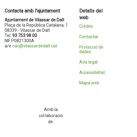
Contacta amb l'ajuntament
Detalls del
web
Ajuntament de Vilassar de Dalt
Plaça de la República Catalana, 1
Crèdits
08339 - Vilassar de Dalt
Tel.
93 753 98 00
Contactar
NIF P0821300A
a/e
oac@vilassardedalt.cat
Protecció de
dades
Avís legal
Accessibilitat
Mapa web
Amb la
col·laboració
de: