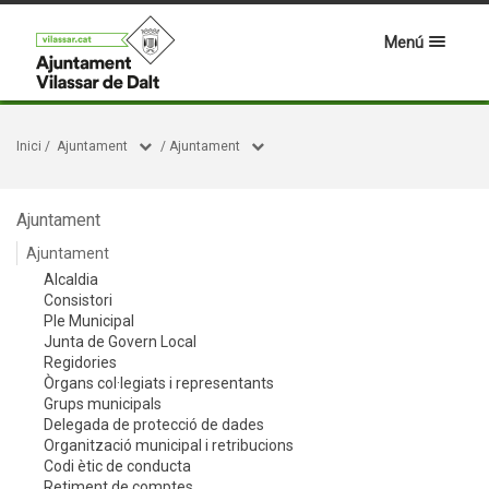
Menú
Inici
/
Ajuntament
/
Ajuntament
Ajuntament
Ajuntament
Alcaldia
Consistori
Ple Municipal
Junta de Govern Local
Regidories
Òrgans col·legiats i representants
Grups municipals
Delegada de protecció de dades
Organització municipal i retribucions
Codi ètic de conducta
Retiment de comptes