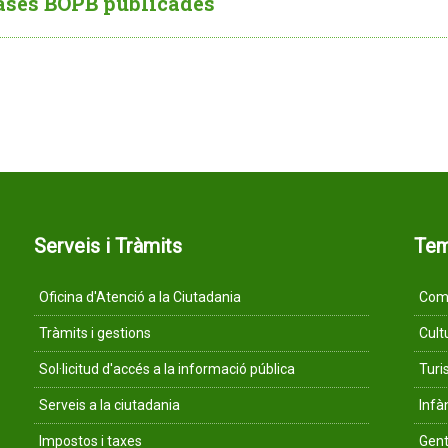
ases BOPB publicades
Serveis i Tràmits
Te
Oficina d'Atenció a la Ciutadania
Comu
Tràmits i gestions
Cult
Sol·licitud d'accés a la informació pública
Tur
Serveis a la ciutadania
Infà
Impostos i taxes
Gent