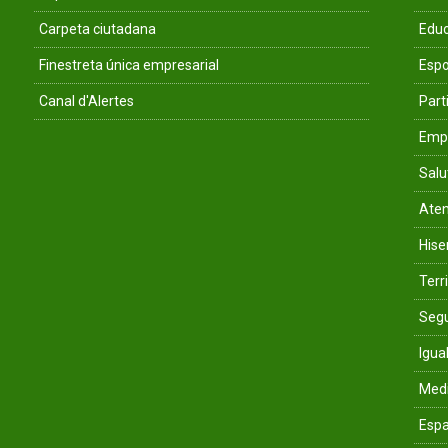
Carpeta ciutadana
Educ
Finestreta única empresarial
Espo
Canal d'Alertes
Parti
Empr
Salu
Aten
His
Terri
Segu
Igua
Med
Espa