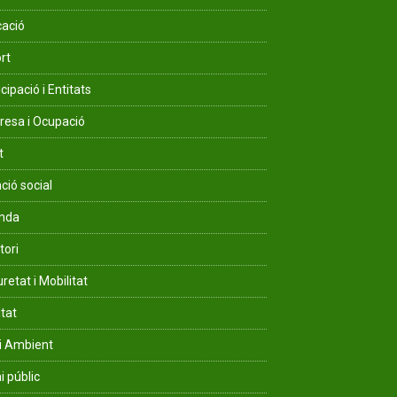
ació
rt
cipació i Entitats
esa i Ocupació
t
ció social
enda
tori
retat i Mobilitat
ltat
i Ambient
i públic