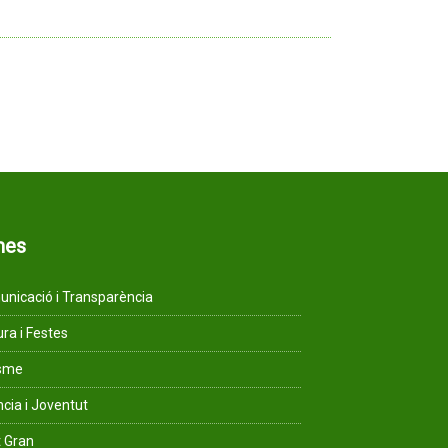
mes
nicació i Transparència
ura i Festes
isme
ncia i Joventut
 Gran