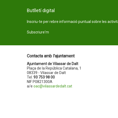
Butlletí digital
Inscriu-te per rebre informació puntual sobre les activi
Subscriure'm
Contacta amb l'ajuntament
Ajuntament de Vilassar de Dalt
Plaça de la República Catalana, 1
08339 - Vilassar de Dalt
Tel.
93 753 98 00
NIF P0821300A
a/e
oac@vilassardedalt.cat