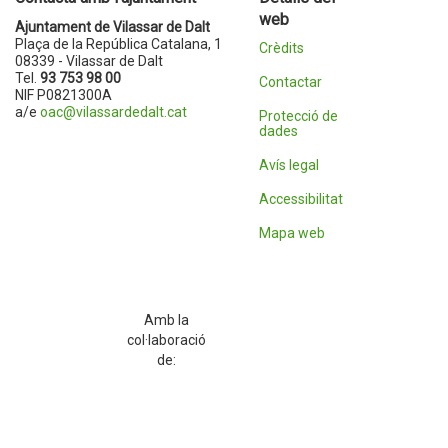
web
Ajuntament de Vilassar de Dalt
Plaça de la República Catalana, 1
Crèdits
08339 - Vilassar de Dalt
Tel.
93 753 98 00
Contactar
NIF P0821300A
a/e
oac@vilassardedalt.cat
Protecció de
dades
Avís legal
Accessibilitat
Mapa web
Amb la
col·laboració
de: