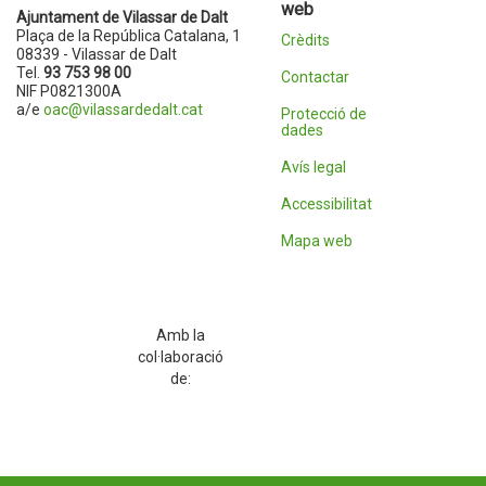
web
Ajuntament de Vilassar de Dalt
Plaça de la República Catalana, 1
Crèdits
08339 - Vilassar de Dalt
Tel.
93 753 98 00
Contactar
NIF P0821300A
a/e
oac@vilassardedalt.cat
Protecció de
dades
Avís legal
Accessibilitat
Mapa web
Amb la
col·laboració
de: