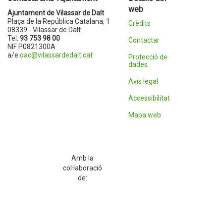
web
Ajuntament de Vilassar de Dalt
Plaça de la República Catalana, 1
Crèdits
08339 - Vilassar de Dalt
Tel.
93 753 98 00
Contactar
NIF P0821300A
a/e
oac@vilassardedalt.cat
Protecció de
dades
Avís legal
Accessibilitat
Mapa web
Amb la
col·laboració
de: