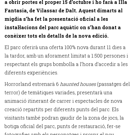
a obrir portes el proper 15 d’octubre i ho farà a Illa
Fantasia, de Vilassar de Dalt. Aquest dimarts al
migdia s’ha fet la presentació oficial a les
instal·lacions del parc aquàtic on s’han donat a
conèixer tots els detalls de la nova edició.
El parc oferirà una oferta 100% nova durant 11 dies a
la tardor, amb un aforament limitat a 1.500 persones i
respectant els grups bombolla a l’hora d’accedir a les
diferents experiències.
Horrorland estrenarà 6
haunted houses
(passatges del
terror) de temàtiques variades, presentarà una
animació itinerant de carrer i espectacles de nova
creació repartits per diferents punts del parc. Els
visitants també podran gaudir de la zona de jocs, la
botiga oficial del parc, punts de restauració, fer-se
fotografies amb els personatges i provar el nou