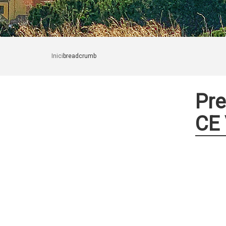
Inici
breadcrumb
Pre
CE 