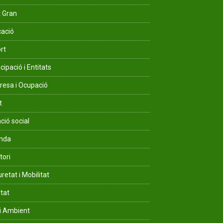
 Gran
ació
rt
cipació i Entitats
esa i Ocupació
t
ció social
enda
tori
retat i Mobilitat
ltat
i Ambient