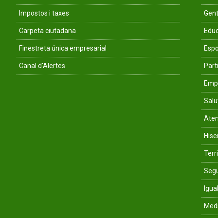
Impostos i taxes
Gent
Carpeta ciutadana
Educ
Finestreta única empresarial
Espo
Canal d'Alertes
Parti
Empr
Salu
Aten
His
Terri
Segu
Igua
Med