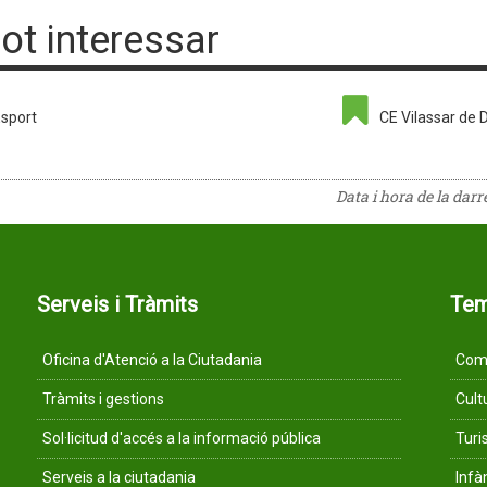
pot interessar
sport
CE Vilassar de D
Data i hora de la dar
Serveis i Tràmits
Te
Oficina d'Atenció a la Ciutadania
Comu
Tràmits i gestions
Cult
Sol·licitud d'accés a la informació pública
Tur
Serveis a la ciutadania
Infà