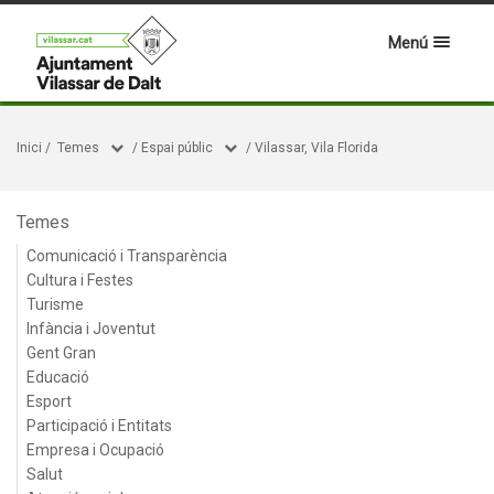
Menú
Inici
/
Temes
/
Espai públic
/
Vilassar, Vila Florida
Temes
Comunicació i Transparència
Cultura i Festes
Turisme
Infància i Joventut
Gent Gran
Educació
Esport
Participació i Entitats
Empresa i Ocupació
Salut