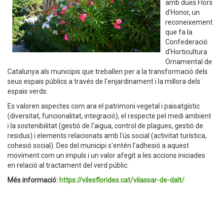
amb dues Flors
d'Honor, un
reconeixement
que fa la
Confederació
d'Horticultura
Ornamental de
Catalunya als municipis que treballen per a la transformació dels
seus espais públics a través de l'enjardinament i la millora dels
espais verds.
Es valoren aspectes com ara el patrimoni vegetal i paisatgístic
(diversitat, funcionalitat, integració), el respecte pel medi ambient
i la sostenibilitat (gestió de l'aigua, control de plagues, gestió de
residus) i elements relacionats amb l'ús social (activitat turística,
cohesió social). Des del municipi s'entén l'adhesió a aquest
moviment com un impuls i un valor afegit a les accions iniciades
en relació al tractament del verd públic.
Més informació:
https://vilesflorides.cat/vilassar-de-dalt/