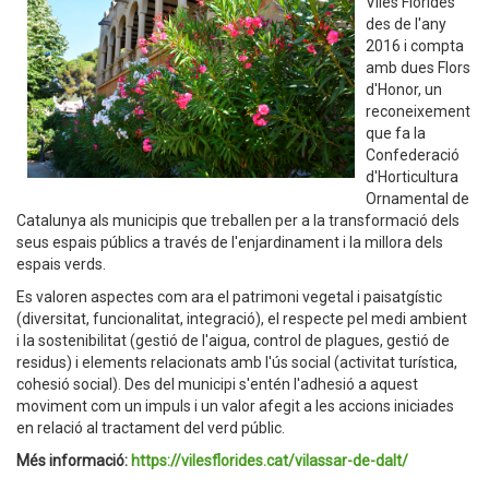
Viles Florides
des de l'any
2016 i compta
amb dues Flors
d'Honor, un
reconeixement
que fa la
Confederació
d'Horticultura
Ornamental de
Catalunya als municipis que treballen per a la transformació dels
seus espais públics a través de l'enjardinament i la millora dels
espais verds.
Es valoren aspectes com ara el patrimoni vegetal i paisatgístic
(diversitat, funcionalitat, integració), el respecte pel medi ambient
i la sostenibilitat (gestió de l'aigua, control de plagues, gestió de
residus) i elements relacionats amb l'ús social (activitat turística,
cohesió social). Des del municipi s'entén l'adhesió a aquest
moviment com un impuls i un valor afegit a les accions iniciades
en relació al tractament del verd públic.
Més informació:
https://vilesflorides.cat/vilassar-de-dalt/