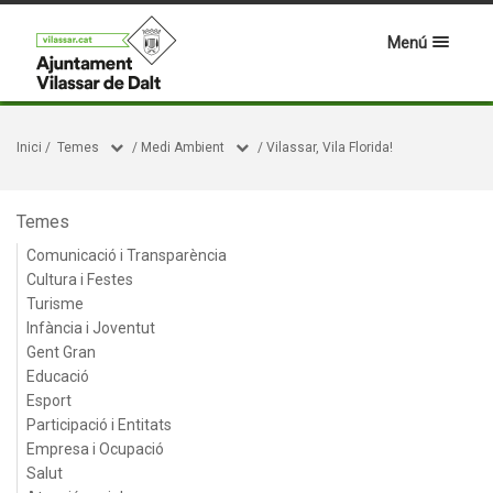
Menú
Inici
/
Temes
/
Medi Ambient
/
Vilassar, Vila Florida!
Temes
Comunicació i Transparència
Cultura i Festes
Turisme
Infància i Joventut
Gent Gran
Educació
Esport
Participació i Entitats
Empresa i Ocupació
Salut