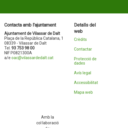
Contacta amb l'ajuntament
Detalls del
web
Ajuntament de Vilassar de Dalt
Plaça de la República Catalana, 1
Crèdits
08339 - Vilassar de Dalt
Tel.
93 753 98 00
Contactar
NIF P0821300A
a/e
oac@vilassardedalt.cat
Protecció de
dades
Avís legal
Accessibilitat
Mapa web
Amb la
col·laboració