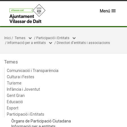
Menú
Inici
/
Temes
/
Participació i Entitats
/
Informació per a entitats
/
Directori d'entitats i associacions
Temes
Comunicació i Transparència
Cultura i Festes
Turisme
Infància i Joventut
Gent Gran
Educació
Esport
Participació i Entitats
Òrgans de Participació Ciutadana
Informació per a entitats