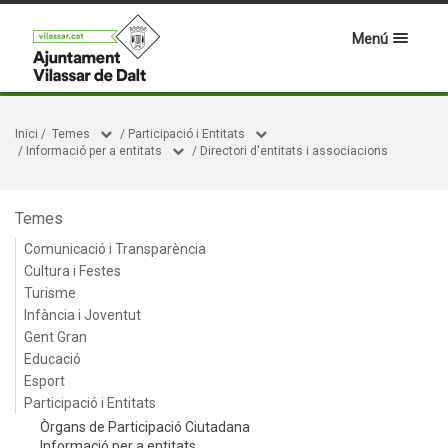
Menú
Inici
/
Temes
/
Participació i Entitats
/
Informació per a entitats
/
Directori d'entitats i associacions
Temes
Comunicació i Transparència
Cultura i Festes
Turisme
Infància i Joventut
Gent Gran
Educació
Esport
Participació i Entitats
Òrgans de Participació Ciutadana
Informació per a entitats